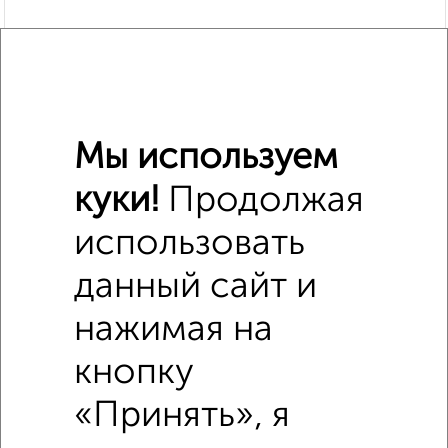
Мы используем
куки!
Продолжая
использовать
данный сайт и
Похожие предложения рядом
Коттеджи недалеко от Советская площадь
нажимая на
кнопку
«Принять», я