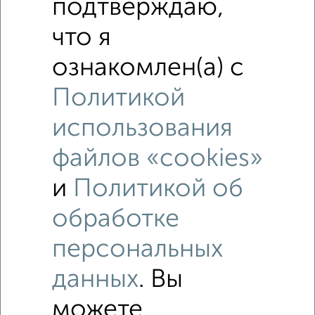
подтверждаю,
что я
ознакомлен(а) с
Политикой
использования
файлов «cookies»
и
Политикой об
Рядом, с меньшей ценой
обработке
Недалеко от Советская площадь с ценой ниже
персональных
данных
. Вы
Коттеджи
Поиск по схожим параметрам:
можете