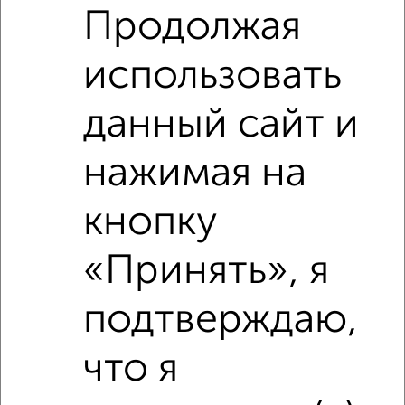
Продолжая
использовать
данный сайт и
нажимая на
Рядом, с меньшей ценой
Недалеко от Чкалова 12/5 с ценой ниже
кнопку
«Принять», я
подтверждаю,
что я
5
Комната в 3-к квартире, 14м², 2/4 этаж