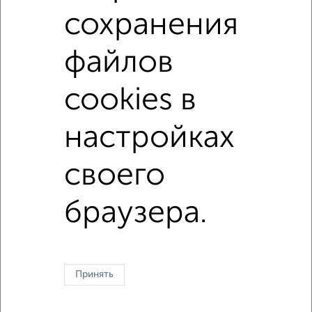
Поиск по схожим параметрам:
сохранения
на улице Чкалова
не первый этаж
файлов
в малоэтажном доме
без балкона
Цена до 900 000 руб.
площадью до 20 м²
cookies в
настройках
↑ НАВЕРХ К МЕНЮ
своего
В общежитии
В коммуналке
В двухкомнатной квартире
Без посредников
браузера.
Контакты
Политика конфиденциальности
Пользовательское соглашение
Коломна, улица Зайцева 48
© 2015–2026
Сайт-доска объявлений недвижимости
О проекте
Реклама на портале
Новости
Статьи
Блог
Риэлторы
Агентства
Принять
Застройщики
Ипотечный калькулятор
Консультации по недвижимости
Разместить объявление