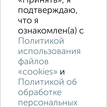
«Принять», я
подтверждаю,
что я
ознакомлен(а) с
Политикой
Рядом, с меньшей ценой
использования
Недалеко от Октябрьской Революции 289 с ценой ниже
файлов
«cookies»
и
Политикой об
обработке
6
персональных
Комната в 3-к квартире, 16м², 1/2 этаж