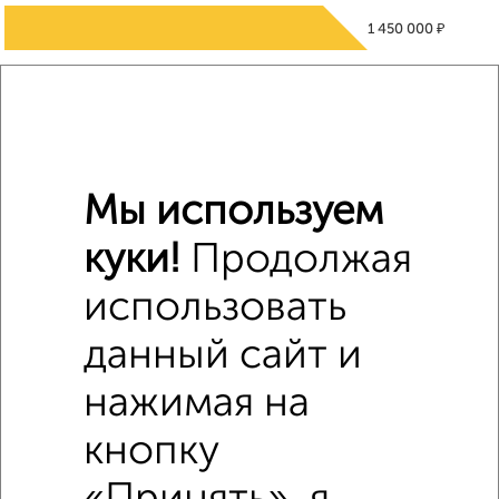
₽
1 450 000
Средняя цена район
Это предложение
Средняя цена по городу
Похожие предложения рядом
Мы используем
Комнаты в 3-к квартире недалеко от Октябрьской
Революции 289
куки!
Продолжая
использовать
данный сайт и
нажимая на
кнопку