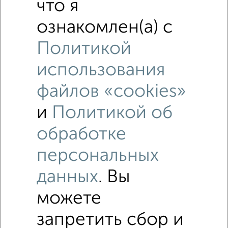
что я
ознакомлен(а) с
Политикой
использования
файлов «cookies»
и
Политикой об
Рядом, с меньшей ценой
обработке
Недалеко от проспект Кирова 76 с ценой ниже
персональных
Комнаты в 2-к квартире
данных
. Вы
Поиск по схожим параметрам:
можете
район Репинский район
на улице проспект Кирова
запретить сбор и
С холодильником
С мебелью