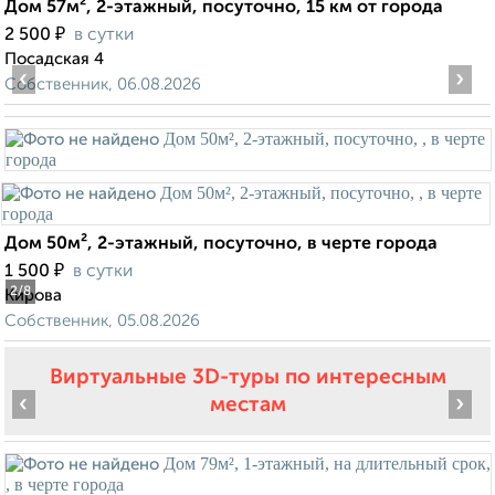
Дом 57м², 2-этажный, посуточно, 15 км от города
₽
2 500
в сутки
Посадская 4
‹
›
Собственник, 06.08.2026
Дом 50м², 2-этажный, посуточно, в черте города
₽
1 500
в сутки
2
/8
Кирова
Собственник, 05.08.2026
Виртуальные 3D-туры по интересным
‹
›
местам