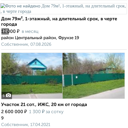
Дом 79м², 1-этажный, на длительный срок, в черте
города
₽
12 000
в месяц
2
/7
район Центральный район, Фрунзе 19
Собственник, 07.08.2026
5
Участок 21 сот., ИЖС, 20 км от города
₽
₽
2 600 000
1 300
за сотку
9
Собственник, 17.04.2021