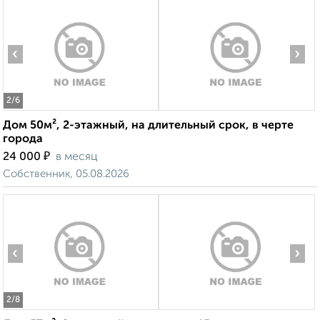
‹
›
2
/6
Дом 50м², 2-этажный, на длительный срок, в черте
города
₽
24 000
в месяц
Собственник, 05.08.2026
‹
›
2
/8