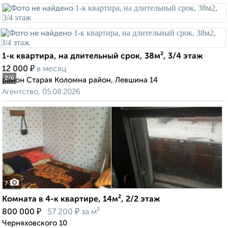
1-к квартира, на длительный срок, 38м², 3/4 этаж
₽
12 000
в месяц
2
/6
район Старая Коломна район, Левшина 14
Агентство, 05.08.2026
7
Комната в 4-к квартире, 14м², 2/2 этаж
₽
₽
800 000
57 200
за м²
Черняховского 10