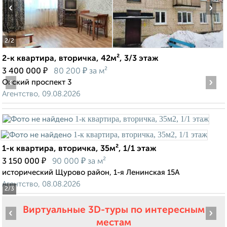
‹
›
2
/2
2-к квартира, вторичка, 42м², 3/3 этаж
₽
₽
3 400 000
80 200
за м²
‹
›
Окский проспект 3
Агентство, 09.08.2026
1-к квартира, вторичка, 35м², 1/1 этаж
₽
₽
3 150 000
90 000
за м²
исторический Щурово район, 1-я Ленинская 15А
Агентство, 08.08.2026
2
/3
Виртуальные 3D-туры по интересным
‹
›
местам