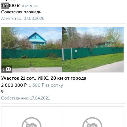
₽
10 000
в месяц
2
/7
Советская площадь
Агентство, 07.08.2026
5
Участок 21 сот., ИЖС, 20 км от города
₽
₽
2 600 000
1 300
за сотку
9
Собственник, 17.04.2021