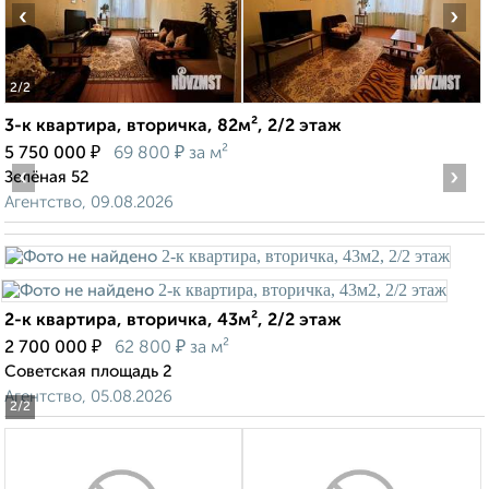
‹
›
2
/2
3-к квартира, вторичка, 82м², 2/2 этаж
₽
₽
5 750 000
69 800
за м²
‹
›
Зелёная 52
Агентство, 09.08.2026
2-к квартира, вторичка, 43м², 2/2 этаж
₽
₽
2 700 000
62 800
за м²
Советская площадь 2
Агентство, 05.08.2026
2
/2