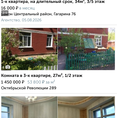
1-к квартира, на длительный срок, 34м², 3/5 этаж
₽
16 000
в месяц
2
/4
район Центральный район, Гагарина 76
Агентство, 05.08.2026
8
Комната в 3-к квартире, 27м², 1/2 этаж
₽
₽
1 450 000
53 800
за м²
Октябрьской Революции 289