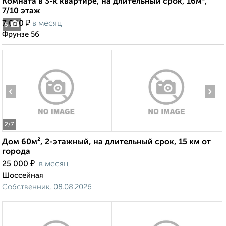
Комната в 3-к квартире, на длительный срок, 16м²,
7/10 этаж
₽
7 000
в месяц
5
Фрунзе 56
‹
›
2
/7
Дом 60м², 2-этажный, на длительный срок, 15 км от
города
₽
25 000
в месяц
Шоссейная
Собственник, 08.08.2026