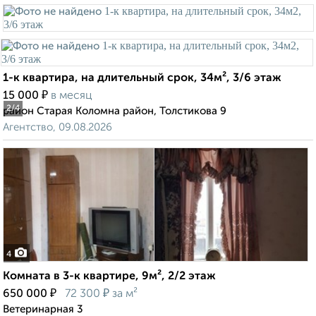
1-к квартира, на длительный срок, 34м², 3/6 этаж
₽
15 000
в месяц
2
/4
район Старая Коломна район, Толстикова 9
Агентство, 09.08.2026
4
Комната в 3-к квартире, 9м², 2/2 этаж
₽
₽
650 000
72 300
за м²
Ветеринарная 3