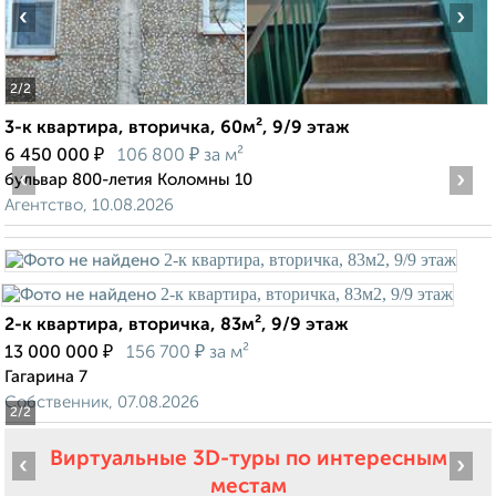
‹
›
2
/2
3-к квартира, вторичка, 60м², 9/9 этаж
₽
₽
6 450 000
106 800
за м²
‹
›
бульвар 800-летия Коломны 10
Агентство, 10.08.2026
2-к квартира, вторичка, 83м², 9/9 этаж
₽
₽
13 000 000
156 700
за м²
Гагарина 7
Собственник, 07.08.2026
2
/2
Виртуальные 3D-туры по интересным
‹
›
местам