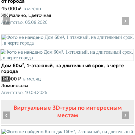
от города
₽
45 000
в месяц
ЖК Малино, Цветочная
‹
›
Агентство, 05.08.2026
Дом 60м², 1-этажный, на длительный срок, в черте
города
₽
10 000
в месяц
2
/8
Ломоносова
Агентство, 10.08.2026
Виртуальные 3D-туры по интересным
‹
›
местам