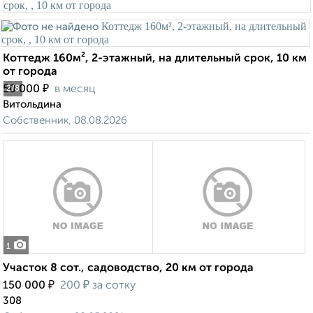
Коттедж 160м², 2-этажный, на длительный срок, 10 км
от города
₽
50 000
в месяц
2
/8
Витольдина
Собственник, 08.08.2026
1
Участок 8 сот., садоводство, 20 км от города
₽
₽
150 000
200
за сотку
308