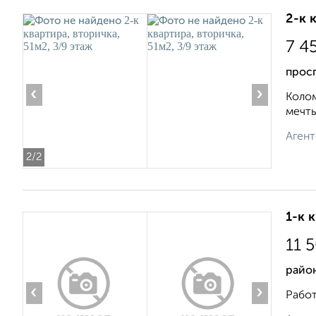
2-к 
7 4
просп
‹
›
Колом
мечты
Агент
2
/2
1-к 
11 
район
‹
›
Работ