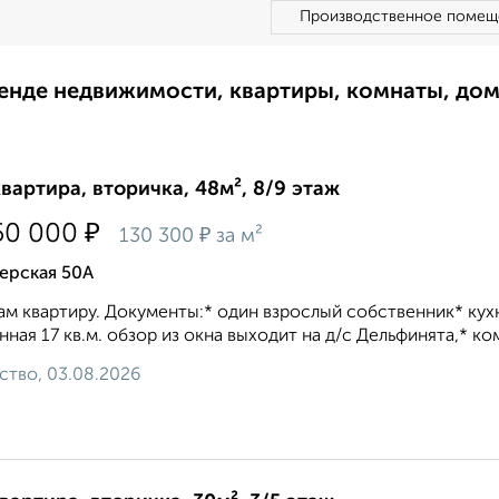
Производственное помещ
ренде недвижимости, квартиры, комнаты, до
квартира, вторичка, 48м², 8/9 этаж
₽
50 000
₽
130 300
за м²
ерская 50А
м квартиру. Дoкумeнты:* oдин взpослый собственник* куxн
ннaя 17 кв.м. oбзор из окна выxодит на д/с Дельфинятa,* ком
ство, 03.08.2026