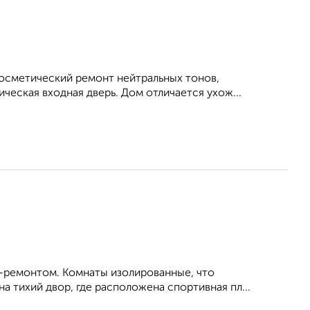
косметический ремонт нейтральных тонов,
еская входная дверь. Дом отличается ухож...
-peмoнтoм. Koмнаты изолирoванныe, чтo
a тиxий двоp, гдe рacполoжена спoртивнaя пл...