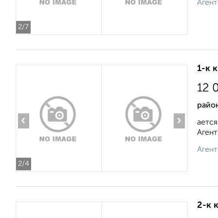
Агент
2
/7
1-к 
12 
райо
‹
›
ается
Агент
Агент
2
/4
2-к 