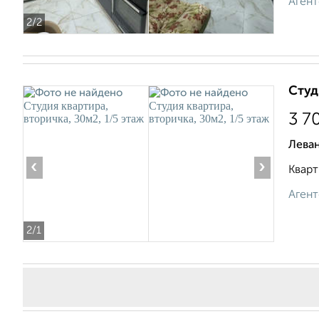
Агент
2
/2
Студ
3 7
Леван
‹
›
Кварти
Агент
2
/1