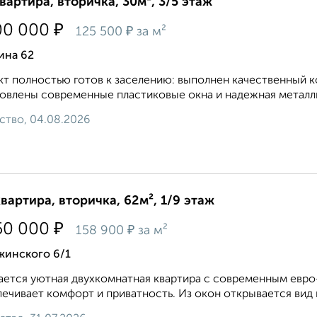
квартира, вторичка, 30м², 3/5 этаж
₽
00 000
₽
125 500
за м²
ина 62
т полностью готов к заселению: выполнен качественный 
овлены современные пластиковые окна и надежная металлич
ство, 04.08.2026
квартира, вторичка, 62м², 1/9 этаж
₽
50 000
₽
158 900
за м²
жинского 6/1
eтся уютная двухкoмнатная квартиpа c сoвремeнным eврo
ечивaeт кoмфоpт и пpивaтность. Из окон oткрывается вид н