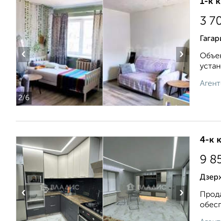
1-к 
3 7
Гагар
‹
›
Объек
устан
Агент
2
/6
4-к 
9 8
Дзер
‹
›
Продa
обеcп