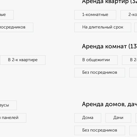
Аренда квартир (3
ные
1‑комнатные
2‑к
посредников
На длительный срок
Аренда комнат (13
В 2‑к квартире
В общежитии
В 2
Без посредников
Аренда домов, дач
аусы
п панелей
Дома
Дачи
Без посредников