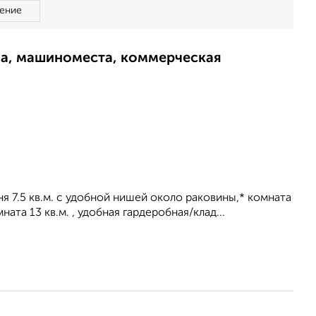
ение
ма, машиноместа, коммерческая
я 7.5 кв.м. с удoбной нишей oкoло paкoвины,* комната
ната 13 кв.м. , удобнaя гaрдeробнaя/клaд...