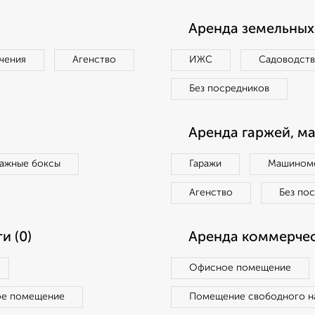
Аренда земельных 
чения
Агенство
ИЖС
Садоводст
Без посредников
Аренда гаржей, м
ражные боксы
Гаражи
Машиноме
Агенство
Без по
и (0)
Аренда коммерчес
Офисное помещение
ое помещение
Помещение свободного н