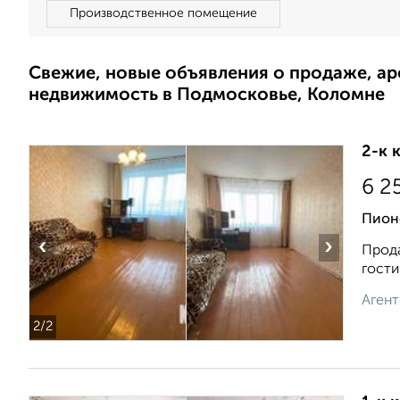
Производственное помещение
Свежие, новые объявления о продаже, а
недвижимость в Подмосковье, Коломне
2-к 
6 2
Пион
‹
›
Прода
гоcти
Агент
2
/2