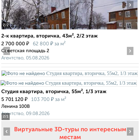
‹
›
2
/2
2-к квартира, вторичка, 43м², 2/2 этаж
₽
₽
2 700 000
62 800
за м²
‹
›
Советская площадь 2
Агентство, 05.08.2026
Студия квартира, вторичка, 55м², 1/3 этаж
₽
₽
5 701 120
103 700
за м²
Ленина 100В
Агентство, 09.08.2026
2
/1
Виртуальные 3D-туры по интересным
‹
›
местам