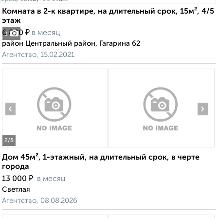
Комната в 2-к квартире, на длительный срок, 15м², 4/5
этаж
₽
6 800
в месяц
3
район Центральный район, Гагарина 62
Агентство, 15.02.2021
‹
›
2
/8
Дом 45м², 1-этажный, на длительный срок, в черте
города
₽
13 000
в месяц
Светлая
Агентство, 08.08.2026