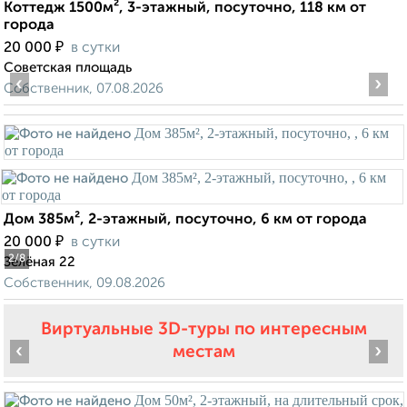
Коттедж 1500м², 3-этажный, посуточно, 118 км от
города
₽
20 000
в сутки
Советская площадь
‹
›
Собственник, 07.08.2026
Дом 385м², 2-этажный, посуточно, 6 км от города
₽
20 000
в сутки
2
/8
Зелёная 22
Собственник, 09.08.2026
Виртуальные 3D-туры по интересным
‹
›
местам