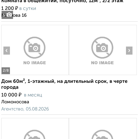
Комната в общежитии, посуточно, 12м², 2/2 этаж
₽
1 200
в сутки
Маслова 16
6
‹
›
2
/8
Дом 60м², 1-этажный, на длительный срок, в черте
города
₽
10 000
в месяц
Ломоносова
Агентство, 05.08.2026