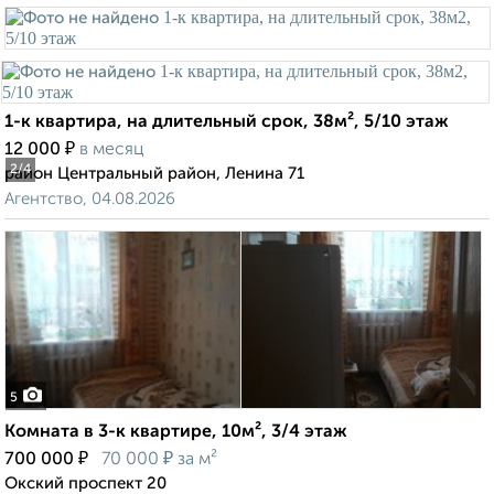
1-к квартира, на длительный срок, 38м², 5/10 этаж
₽
12 000
в месяц
2
/4
район Центральный район, Ленина 71
Агентство, 04.08.2026
5
Комната в 3-к квартире, 10м², 3/4 этаж
₽
₽
700 000
70 000
за м²
Окский проспект 20