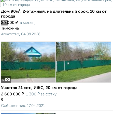
Дом 90м², 2-этажный, на длительный срок, 10 км от
города
₽
20 000
в месяц
2
/7
Тимохина
Агентство, 04.08.2026
5
Участок 21 сот., ИЖС, 20 км от города
₽
₽
2 600 000
1 300
за сотку
9
Собственник, 17.04.2021