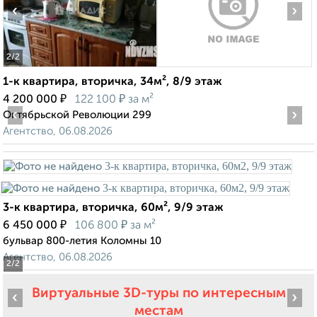
‹
›
2
/2
1-к квартира, вторичка, 34м², 8/9 этаж
₽
₽
4 200 000
122 100
за м²
‹
›
Октябрьской Революции 299
Агентство, 06.08.2026
3-к квартира, вторичка, 60м², 9/9 этаж
₽
₽
6 450 000
106 800
за м²
бульвар 800-летия Коломны 10
Агентство, 06.08.2026
2
/2
Виртуальные 3D-туры по интересным
‹
›
местам