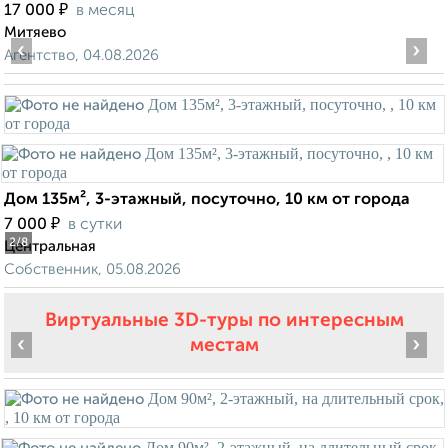
₽
17 000
в месяц
Митяево
‹
›
Агентство, 04.08.2026
Дом 135м², 3-этажный, посуточно, 10 км от города
₽
7 000
в сутки
2
/8
Центральная
Собственник, 05.08.2026
Виртуальные 3D-туры по интересным
‹
›
местам