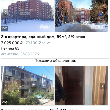
‹
›
2
/2
2-к квартира, сданный дом, 89м², 2/9 этаж
₽
₽
7 025 000
79 100
за м²
Ленина 65
Агентство, 03.08.2026
Похожие объявления:
‹
›
2
/2