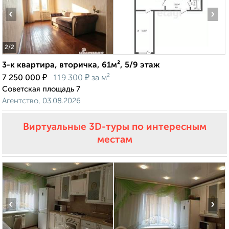
‹
›
2
/2
3-к квартира, вторичка, 61м², 5/9 этаж
₽
₽
7 250 000
119 300
за м²
Советская площадь 7
Агентство, 03.08.2026
Виртуальные 3D-туры по интересным
местам
‹
›