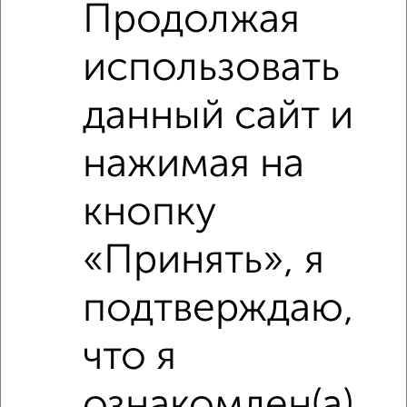
Продолжая
использовать
‹
›
данный сайт и
2
/2
2-к квартира, вторичка, 51м², 3/9 этаж
нажимая на
₽
₽
7 450 000
146 400
за м²
проспект Кирова 15
кнопку
Агентство, 08.08.2026
«Принять», я
подтверждаю,
‹
›
что я
2
/2
ознакомлен(а)