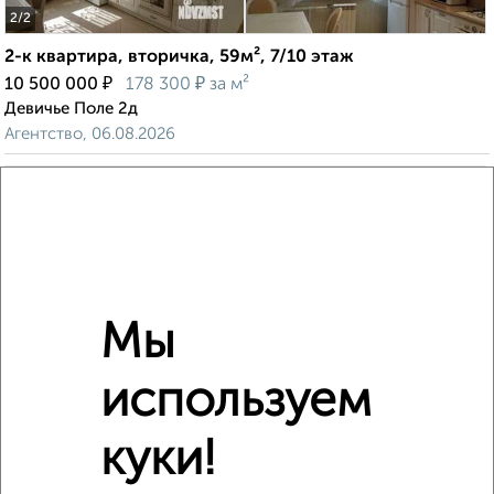
2
/2
2-к квартира, вторичка, 59м², 7/10 этаж
₽
₽
10 500 000
178 300
за м²
Девичье Поле 2д
Агентство, 06.08.2026
‹
›
Мы
2
/2
2-к квартира, вторичка, 48м², 3/4 этаж
используем
₽
₽
4 800 000
100 000
за м²
Дзержинского 21
Агентство, 06.08.2026
куки!