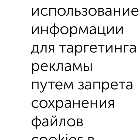
Агентство, 04.08.2026
использование
информации
2-к квартиры
Поиск по схожим параметрам:
для таргетинга
на улице Ленина
не первый этаж
не последний этаж
с балконом
c большой кухней
рекламы
с центральным отоплением
в сданных домах
путем запрета
в новостройках
в кирпичном доме
с раздельным санузлом
площадью до 90 м²
сохранения
На материнский капитал
В ипотеку
С высокими потолками
файлов
В ипотеку с материнским капиталом
Большие квартиры