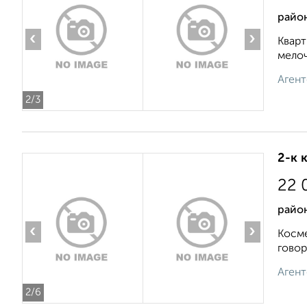
райо
‹
›
Кварт
мелоч
Агент
2
/3
2-к 
22 
райо
‹
›
Косме
говор
Агент
2
/6