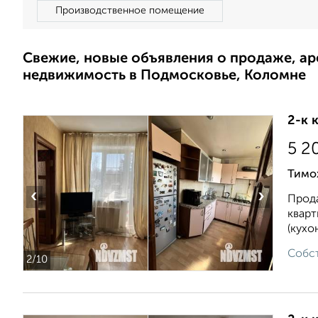
Производственное помещение
Свежие, новые объявления о продаже, а
недвижимость в Подмосковье, Коломне
2-к 
5 2
Тимо
‹
›
Прода
кварт
(кухон
Собст
2
/10