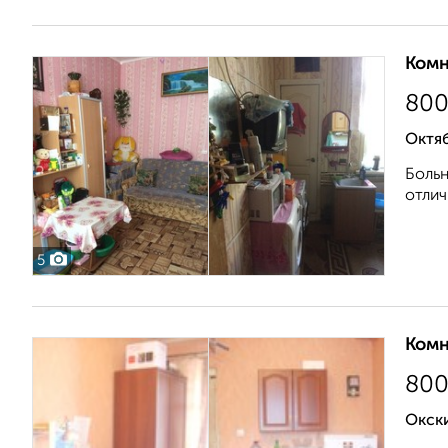
Комн
80
Октя
Больн
отлич
5
Комн
80
Окск