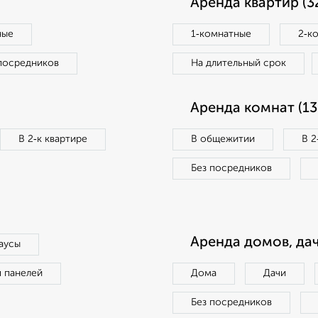
Аренда квартир (3
ные
1‑комнатные
2‑к
посредников
На длительный срок
Аренда комнат (13
В 2‑к квартире
В общежитии
В 2
Без посредников
Аренда домов, дач
аусы
п панелей
Дома
Дачи
Без посредников