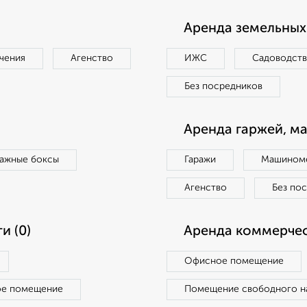
Аренда земельных 
чения
Агенство
ИЖС
Садоводст
Без посредников
Аренда гаржей, м
ражные боксы
Гаражи
Машиноме
Агенство
Без по
и (0)
Аренда коммерчес
Офисное помещение
ое помещение
Помещение свободного н