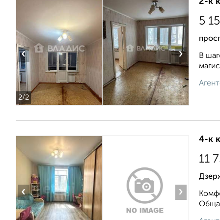
2-к 
5 1
прос
‹
›
В шаг
магис
Агент
2
/2
4-к 
11 
Дзер
‹
›
Комфо
Общая