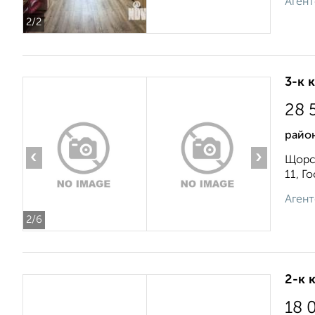
Агент
2
/2
3-к 
28 
райо
‹
›
Щорса
11, Г
Агент
2
/6
2-к 
18 