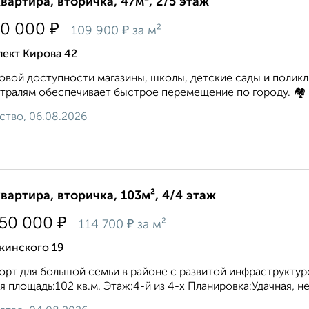
квартира, вторичка, 47м², 2/5 этаж
₽
50 000
₽
109 900
за м²
пект Кирова 42
овой доступности магазины, школы, детские сады и полик
тралям обеспечивает быстрое перемещение по городу. 🏘️ 
ство, 06.08.2026
квартира, вторичка, 103м², 4/4 этаж
₽
750 000
₽
114 700
за м²
жинского 19
рт для большой семьи в районе с развитой инфраструктуро
 площадь:102 кв.м. Этаж:4-й из 4-х Планировка:Удачная, неуг