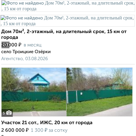
Дом 70м², 2-этажный, на длительный срок, 15 км от
города
₽
20 000
в месяц
2
/7
село Троицкие Озёрки
Агентство, 03.08.2026
5
Участок 21 сот., ИЖС, 20 км от города
₽
₽
2 600 000
1 300
за сотку