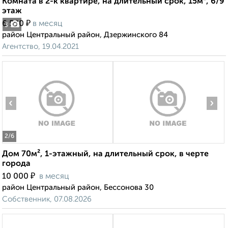
Комната в 2-к квартире, на длительный срок, 15м², 6/9
этаж
₽
6 500
в месяц
3
район Центральный район, Дзержинского 84
Агентство, 19.04.2021
‹
›
2
/6
Дом 70м², 1-этажный, на длительный срок, в черте
города
₽
10 000
в месяц
район Центральный район, Бессонова 30
Собственник, 07.08.2026