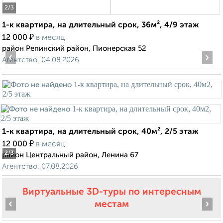
2
/3
1-к квартира, на длительный срок, 36м², 4/9 этаж
₽
12 000
в месяц
район Репинский район, Пионерская 52
‹
›
Агентство, 04.08.2026
1-к квартира, на длительный срок, 40м², 2/5 этаж
₽
12 000
в месяц
2
/3
район Центральный район, Ленина 67
Агентство, 07.08.2026
Виртуальные 3D-туры по интересным
‹
›
местам