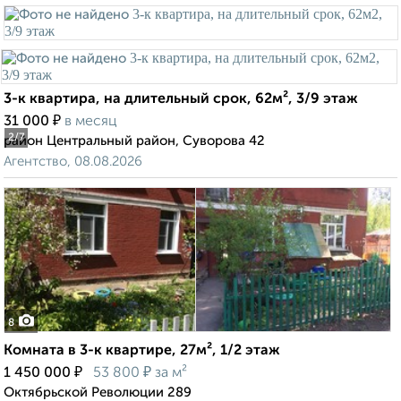
3-к квартира, на длительный срок, 62м², 3/9 этаж
₽
31 000
в месяц
2
/7
район Центральный район, Суворова 42
Агентство, 08.08.2026
8
Комната в 3-к квартире, 27м², 1/2 этаж
₽
₽
1 450 000
53 800
за м²
Октябрьской Революции 289