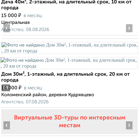
Дача 40м², 2-этажный, на длительный срок, 10 км от
города
₽
15 000
в месяц
Центральная
‹
›
Агентство, 08.08.2026
Дом 30м², 1-этажный, на длительный срок, 20 км от
города
₽
14 000
в месяц
2
/8
Коломенский район, деревня Кудрявцево
Агентство, 07.08.2026
Виртуальные 3D-туры по интересным
‹
›
местам