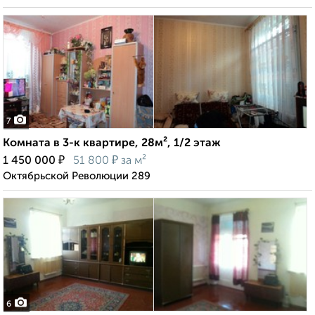
7
Комната в 3-к квартире, 28м², 1/2 этаж
₽
₽
1 450 000
51 800
за м²
Октябрьской Революции 289
6