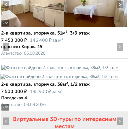
‹
›
2
/2
2-к квартира, вторичка, 51м², 3/9 этаж
₽
₽
7 450 000
146 400
за м²
‹
›
проспект Кирова 15
Агентство, 05.08.2026
2-к квартира, вторичка, 38м², 1/2 этаж
₽
₽
7 500 000
195 900
за м²
Посадская 4
Агентство, 08.08.2026
2
/2
Виртуальные 3D-туры по интересным
‹
›
местам