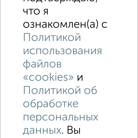
что я
ознакомлен(а) с
Политикой
использования
файлов
«cookies»
и
Политикой об
обработке
Рядом, с меньшей ценой
персональных
Недалеко от Новая 10 с ценой ниже
данных
. Вы