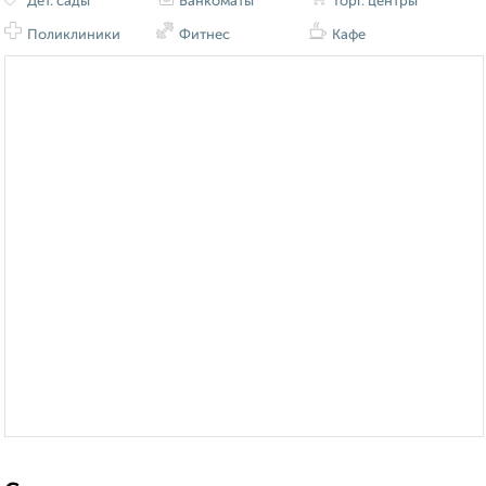
Дет. сады
Банкоматы
Торг. центры
Поликлиники
Фитнес
Кафе