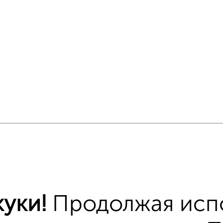
 меньшей ценой
т Макеева 3к1 с ценой ниже
уки!
Продолжая исп