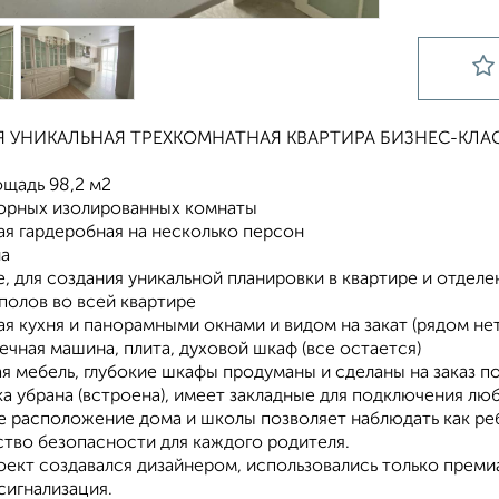
 УНИКАЛЬНАЯ ТРЕХКОМНАТНАЯ КВАРТИРА БИЗНЕС-КЛАС
ощадь 98,2 м2
торных изолированных комнаты
ая гардеробная на несколько персон
ла
е, для создания уникальной планировки в квартире и отделе
полов во всей квартире
я кухня и панорамными окнами и видом на закат (рядом не
чная машина, плита, духовой шкаф (все остается)
я мебель, глубокие шкафы продуманы и сделаны на заказ по
ка убрана (встроена), имеет закладные для подключения лю
е расположение дома и школы позволяет наблюдать как реб
ство безопасности для каждого родителя.
оект создавался дизайнером, использовались только преми
сигнализация.