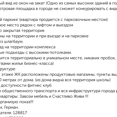
й вид из окон на закат (Одно из самых высоких зданий в г
тровая площадка в городе не сможет конкурировать с вид
й паркинг (квартира продается с парковочным местом)
ное место рядом с лифтом и выездом
ю закрытая территория
ны на территории и при въезде и на парковке
ез шлагбaум.
ад на территории комплекса
ые подъезды с высокими потолками.
ится территориально в уникальном месте, никаких пробок
вами жилья бизнес-класса)
руктуре:
 этаже ЖК расположены продуктовые магазины, пункты выда
0 метрах от дома. (из дома видна вся территория школы)
й доступности фитнес клуб
и общественного транспорта и вся инфраструктура города 
вартиры: Завози мебель и Счастливо Живи !!!
Организую показ!!!
, Герман.
ателя: 128817