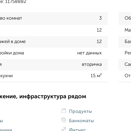
е: 11758882
во комнат
3
Об
12
Ма
ажей в доме
12
Ба
ройки дома
нет данных
Ре
я
вторичка
Са
кухни
15 м²
От
жение, инфраструктура рядом
Продукты
ды
Банкоматы
иники
Фитнес