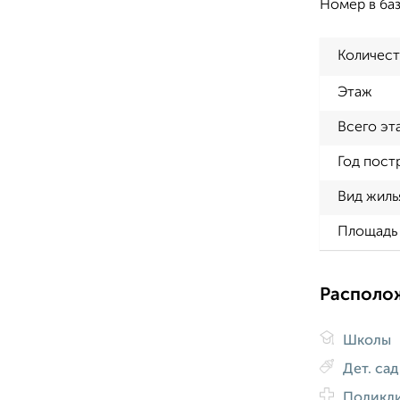
Номер в баз
Количест
Этаж
Всего эт
Год пост
Вид жиль
Площадь 
Располо
Школы
Дет. са
Поликл