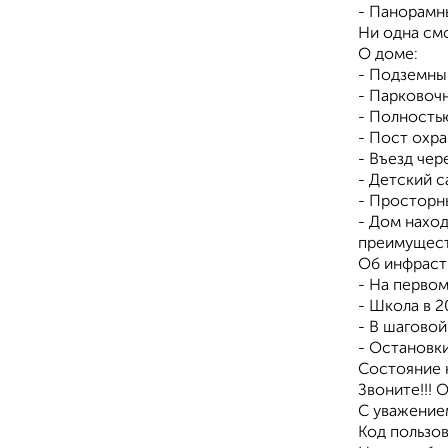
- Панорамны
Ни одна смо
О доме:
- Подземны
- Парковоч
- Полность
- Пост охра
- Bъезд чеp
- Детский с
- Просторн
- Дом наход
преимущест
Об инфраст
- На первом
- Школа в 2
- В шагово
- Остановк
Состояние к
Звоните!!! 
С уважением
Код пользов