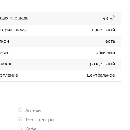
2
щая площадь
98 м
териал дома
панельный
лкон
есть
монт
обычный
нузел
раздельный
опление
центральное
Аптеки
Торг. центры
Кафе