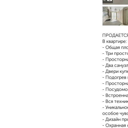
ПРОДАЕТСЯ
В квартире:
- Общая пл
- Три прос
- Просторн
- Два сануз
- Двери куп
- Подогрев 
- Просторна
- Посудомое
- Встроенна
- Вся техни
- Уникально
особое чув
- Дизайн пр
- Охранная 