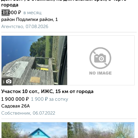
города
₽
15 000
в месяц
2
/7
район Подлипки район, 1
Агентство, 07.08.2026
1
Участок 10 сот., ИЖС, 15 км от города
₽
₽
1 900 000
1 900
за сотку
Садовая 26А
Собственник, 06.07.2022