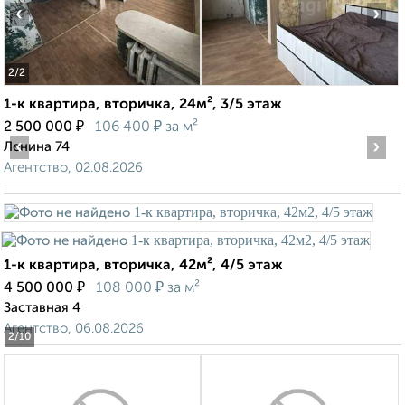
‹
›
2
/2
1-к квартира, вторичка, 24м², 3/5 этаж
₽
₽
2 500 000
106 400
за м²
‹
›
Ленина 74
Агентство, 02.08.2026
1-к квартира, вторичка, 42м², 4/5 этаж
₽
₽
4 500 000
108 000
за м²
Заставная 4
Агентство, 06.08.2026
2
/10