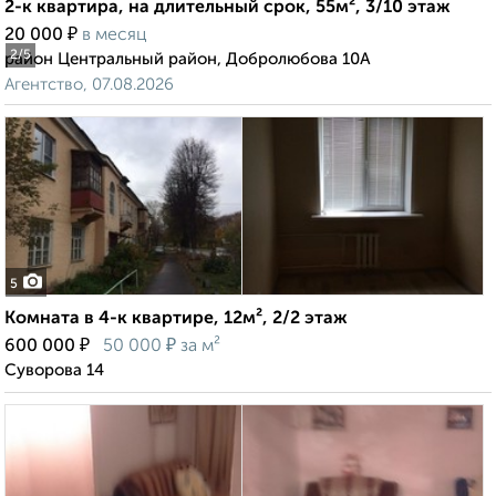
2-к квартира, на длительный срок, 55м², 3/10 этаж
₽
20 000
в месяц
2
/5
район Центральный район, Добролюбова 10А
Агентство, 07.08.2026
5
Комната в 4-к квартире, 12м², 2/2 этаж
₽
₽
600 000
50 000
за м²
Суворова 14