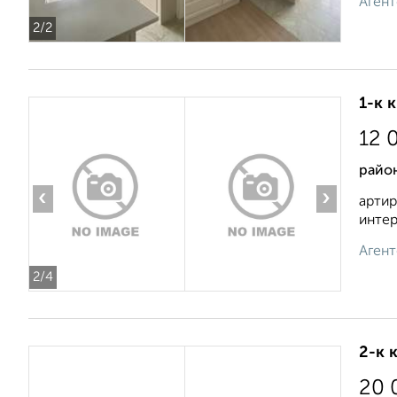
Агент
2
/2
1-к 
12 
райо
‹
›
артир
интер
Агент
2
/4
2-к 
20 