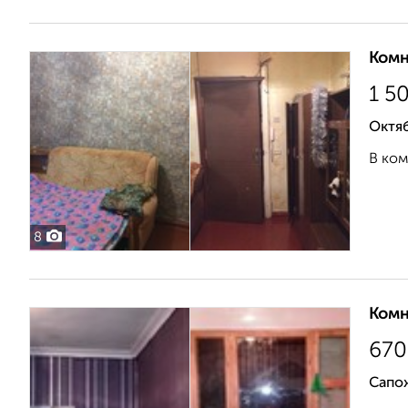
Комн
1 5
Октя
В ком
8
Комн
670
Сапо