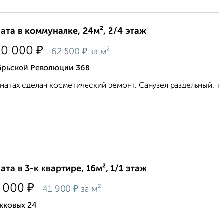
ата в коммуналке, 24м², 2/4 этаж
₽
00 000
₽
62 500
за м²
брьской Революции 368
натах сделан косметический ремонт. Санузел раздельный, т
ата в 3-к квартире, 16м², 1/1 этаж
₽
 000
₽
41 900
за м²
жковых 24