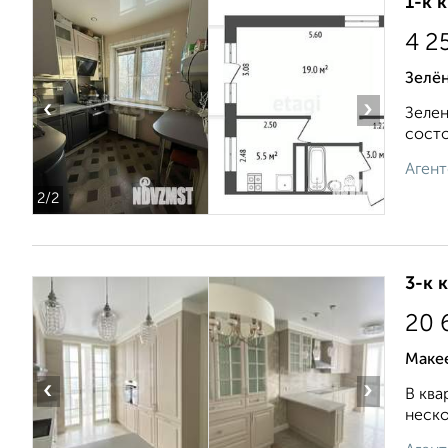
1-к 
4 2
Зелён
‹
›
Зелен
состо
Агент
2
/2
3-к 
20 
Макее
‹
›
В ква
неско