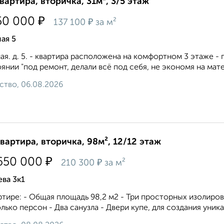
квартира, вторичка, 31м², 3/5 этаж
₽
50 000
₽
137 100
за м²
ая 5
ая. д. 5. - квартира расположена на комфортном 3 этаже - п
янии "под ремонт, делали всё под себя, не экономя на матер
ство, 06.08.2026
квартира, вторичка, 98м², 12/12 этаж
₽
650 000
₽
210 300
за м²
ва 3к1
ртире: - Общая площадь 98,2 м2 - Три просторных изолиро
лько персон - Два санузла - Двери купе, для создания уника