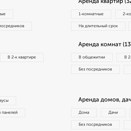
Аренда квартир (3
ные
1‑комнатные
2‑к
посредников
На длительный срок
Аренда комнат (13
В 2‑к квартире
В общежитии
В 2
Без посредников
Аренда домов, дач
аусы
п панелей
Дома
Дачи
Без посредников