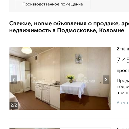
Производственное помещение
Свежие, новые объявления о продаже, а
недвижимость в Подмосковье, Коломне
2-к 
7 4
просп
‹
›
Прода
недви
атмос
Агент
2
/2