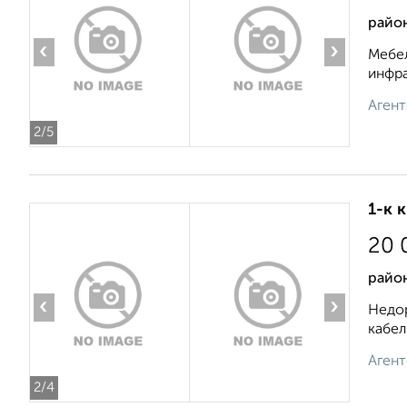
райо
‹
›
Мебел
инфра
Агент
2
/5
1-к 
20 
район
‹
›
Недор
кабел
Агент
2
/4