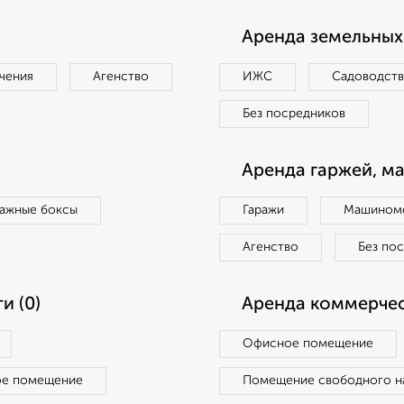
Аренда земельных 
чения
Агенство
ИЖС
Садоводст
Без посредников
Аренда гаржей, м
ражные боксы
Гаражи
Машиноме
Агенство
Без по
и (0)
Аренда коммерчес
Офисное помещение
ое помещение
Помещение свободного н