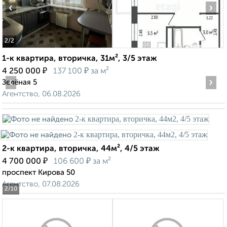
‹
›
2
/2
1-к квартира, вторичка, 31м², 3/5 этаж
₽
₽
4 250 000
137 100
за м²
‹
›
Зелёная 5
Агентство, 06.08.2026
2-к квартира, вторичка, 44м², 4/5 этаж
₽
₽
4 700 000
106 600
за м²
проспект Кирова 50
Агентство, 07.08.2026
2
/10