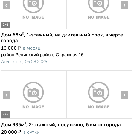
‹
›
2
/6
Дом 68м², 1-этажный, на длительный срок, в черте
города
₽
16 000
в месяц
район Репинский район, Овражная 16
Агентство, 05.08.2026
‹
›
2
/8
Дом 385м², 2-этажный, посуточно, 6 км от города
₽
20 000
в сутки