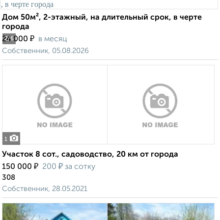
Дом 50м², 2-этажный, на длительный срок, в черте
города
₽
24 000
в месяц
2
/6
Собственник, 05.08.2026
1
Участок 8 сот., садоводство, 20 км от города
₽
₽
150 000
200
за сотку
308
Собственник, 28.05.2021