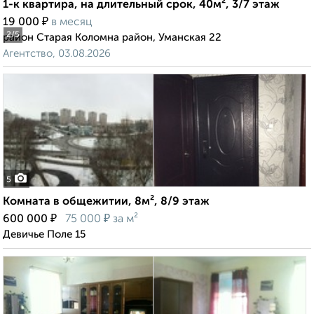
1-к квартира, на длительный срок, 40м², 3/7 этаж
₽
19 000
в месяц
2
/5
район Старая Коломна район, Уманская 22
Агентство, 03.08.2026
5
Комната в общежитии, 8м², 8/9 этаж
₽
₽
600 000
75 000
за м²
Девичье Поле 15