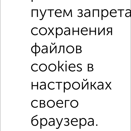
3-к квартиры
путем запрет
Поиск по схожим параметрам:
сохранения
на улице Девичье Поле
не первый этаж
не последний этаж
с балконом
файлов
с центральным отоплением
Вторичное жилье
в панельном доме
с раздельным санузлом
cookies в
площадью до 70 м²
настройках
↑ НАВЕРХ К МЕНЮ
своего
Однокомнатные
Двухкомнатные
Трехкомнатные
4‑комнатные
Квартиры студии
От застройщика
Без посредников
Вторичное жилье
В новостройке
В строящемся доме
В новом доме
браузера.