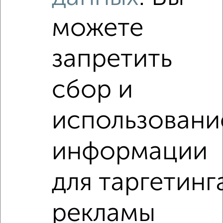
можете
запретить
сбор и
использовани
информации
для таргетинг
Рядом, с меньшей ценой
Недалеко от Девичье Поле 21 с ценой ниже
рекламы