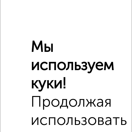
2
Общая площадь
66 м
Этаж
6
Материал дома
панельный
Всего этажей в доме
9
Балкон
есть
Мы
Год постройки дома
нет данных
Ремонт
обычный
используем
Вид жилья
вторичка
Санузел
раздельный
куки!
Площадь кухни
8 м²
Отопление
центральное
Продолжая
Расположение, инфраструктура рядом
использовать
Школы
Продукты
Аптеки