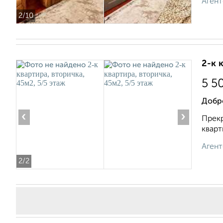
Агент
2
/10
2-к 
5 5
Добр
‹
›
Прекр
кварт
Агент
2
/2