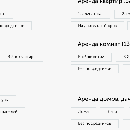
Аренда квартир (3
ные
1‑комнатные
2‑к
посредников
На длительный срок
Аренда комнат (13
В 2‑к квартире
В общежитии
В 2
Без посредников
Аренда домов, дач
аусы
п панелей
Дома
Дачи
Без посредников