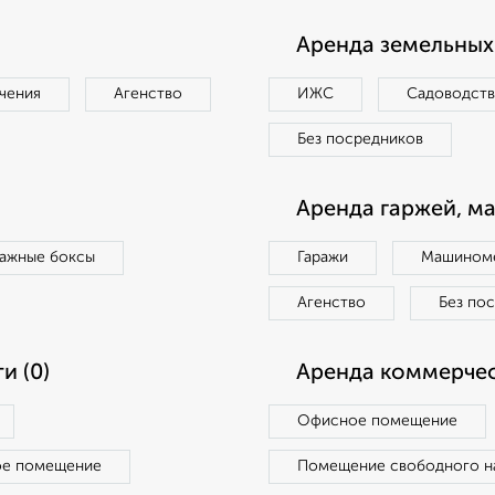
Аренда земельных 
чения
Агенство
ИЖС
Садоводст
Без посредников
Аренда гаржей, м
ражные боксы
Гаражи
Машиноме
Агенство
Без по
и (0)
Аренда коммерчес
Офисное помещение
ое помещение
Помещение свободного н