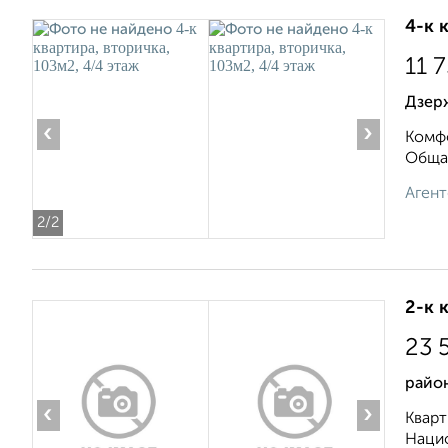
4-к 
11 
Дзер
‹
›
Комфо
Общая
Агент
2
/2
2-к 
23 
райо
‹
›
Кварт
Нацио