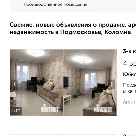
Производственное помещение
Свежие, новые объявления о продаже, а
недвижимость в Подмосковье, Коломне
3-к 
4 5
Юбил
‹
›
Прода
м кв,
Агент
2
/10