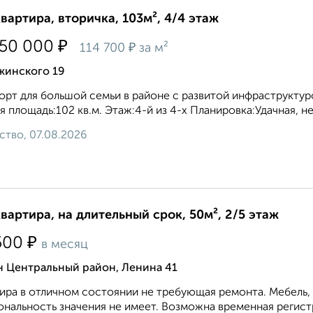
квартира, вторичка, 103м², 4/4 этаж
₽
750 000
₽
114 700
за м²
жинского 19
рт для большой семьи в районе с развитой инфраструктуро
 площадь:102 кв.м. Этаж:4-й из 4-х Планировка:Удачная, неуг
ство, 07.08.2026
квартира, на длительный срок, 50м², 2/5 этаж
₽
500
в месяц
н Центральный район, Ленина 41
ира в отличном состоянии не требующая ремонта. Мебель,
нальность значения не имеет. Возможна временная регистр