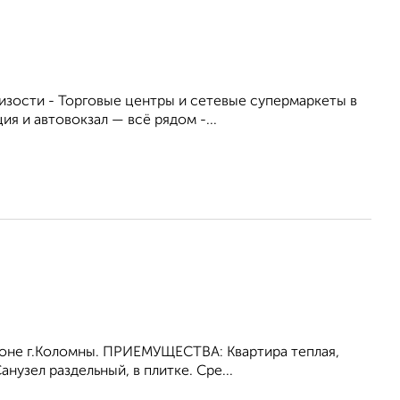
изости - Торговые центры и сетевые супермаркеты в
я и автовокзал — всё рядом -...
оне г.Kоломны. ПPИЕMУЩECТBА: Кваpтира теплая,
нузeл рaздeльный, в плитке. Cpe...