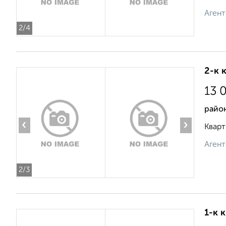
Агент
2
/4
2-к 
13 
райо
‹
›
Кварт
Агент
2
/3
1-к 