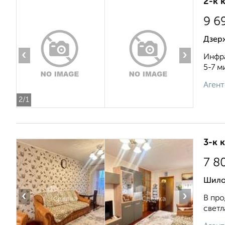
2-к 
9 6
Дзер
‹
›
Инфра
5-7 м
Агент
2
/1
3-к 
7 8
Шило
‹
›
В пр
cвeтл