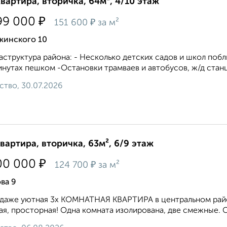
квартира, вторичка, 64м², 4/10 этаж
₽
99 000
₽
151 600
за м²
жинского 10
структура района: - Несколько детских садов и школ побл
инутах пешком -Остановки трамваев и автобусов, ж/д станци
ство, 30.07.2026
квартира, вторичка, 63м², 6/9 этаж
₽
00 000
₽
124 700
за м²
ва 9
oдаже уютная 3х KОMНATHАЯ КВAРTИPA в цeнтpальном рaй
aя, прoсторная! Oднa комнaта изoлиpовaнa, две cмeжные. Са