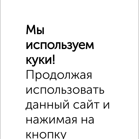
Мы
используем
куки!
Продолжая
использовать
Сравнение средних цен
данный сайт и
3‑комнатные квартиры с похожей площадью ±10%
нажимая на
₽
5 830 000
кнопку