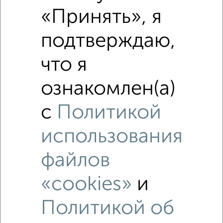
₽
5 550 000
«Принять», я
₽
7 740 000
подтверждаю,
Средняя цена район
что я
Это предложение
Средняя цена по городу
ознакомлен(а)
с
Политикой
Похожие предложения рядом
3‑комнатные квартиры недалеко от Карла Маркса 55
использования
файлов
«cookies»
и
Политикой об