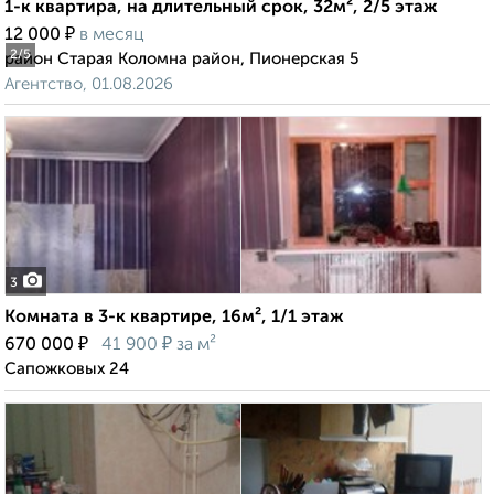
1-к квартира, на длительный срок, 32м², 2/5 этаж
₽
12 000
в месяц
2
/5
район Старая Коломна район, Пионерская 5
Агентство, 01.08.2026
3
Комната в 3-к квартире, 16м², 1/1 этаж
₽
₽
670 000
41 900
за м²
Сапожковых 24