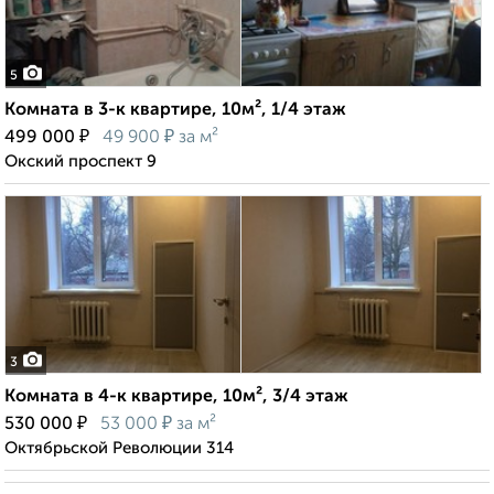
5
Комната в 3-к квартире, 10м², 1/4 этаж
₽
₽
499 000
49 900
за м²
Окский проспект 9
3
Комната в 4-к квартире, 10м², 3/4 этаж
₽
₽
530 000
53 000
за м²
Октябрьской Революции 314