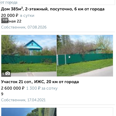
Дом 385м², 2-этажный, посуточно, 6 км от города
₽
20 000
в сутки
2
/8
Зелёная 22
Собственник, 07.08.2026
5
Участок 21 сот., ИЖС, 20 км от города
₽
₽
2 600 000
1 300
за сотку
9
Собственник, 17.04.2021