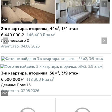
‹
›
2
/2
2-к квартира, вторичка, 44м², 1/4 этаж
₽
₽
6 440 000
146 400
за м²
‹
›
Леваневского 2
Агентство, 04.08.2026
3-к квартира, вторичка, 58м², 3/9 этаж
₽
₽
6 500 000
112 300
за м²
Девичье Поле 15
Агентство, 07.08.2026
2
/2