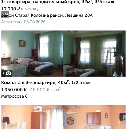
1-к квартира, на длительный срок, 32м², 3/5 этаж
₽
10 000
в месяц
2
/4
район Старая Коломна район, Левшина 28А
Агентство, 05.08.2026
8
Комната в 3-к квартире, 40м², 1/2 этаж
₽
₽
1 950 000
48 800
за м²
Матросова 8