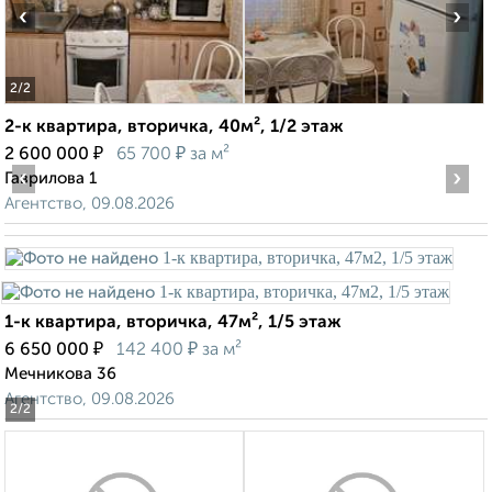
‹
›
2
/2
2-к квартира, вторичка, 40м², 1/2 этаж
₽
₽
2 600 000
65 700
за м²
‹
›
Гаврилова 1
Агентство, 09.08.2026
1-к квартира, вторичка, 47м², 1/5 этаж
₽
₽
6 650 000
142 400
за м²
Мечникова 36
Агентство, 09.08.2026
2
/2