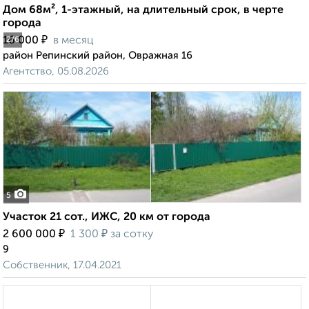
Дом 68м², 1-этажный, на длительный срок, в черте
города
₽
16 000
в месяц
2
/6
район Репинский район, Овражная 16
Агентство, 05.08.2026
5
Участок 21 сот., ИЖС, 20 км от города
₽
₽
2 600 000
1 300
за сотку
9
Собственник, 17.04.2021