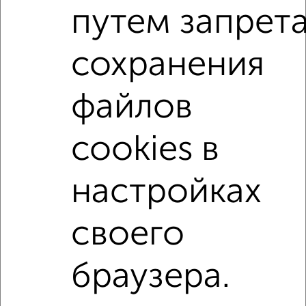
Поиск по схожим параметрам:
путем запрет
на улице Дзержинского
не первый этаж
сохранения
в малоэтажном доме
с балконом
c большой кухней
с центральным отоплением
файлов
Вторичное жилье
в кирпичном доме
с раздельным санузлом
Сталинка
cookies в
Большие квартиры
настройках
↑ НАВЕРХ К МЕНЮ
своего
Однокомнатные
Двухкомнатные
Трехкомнатные
4‑комнатные
Квартиры студии
От застройщика
Без посредников
Вторичное жилье
В новостройке
В строящемся доме
В новом доме
браузера.
Контакты
Политика конфиденциальности