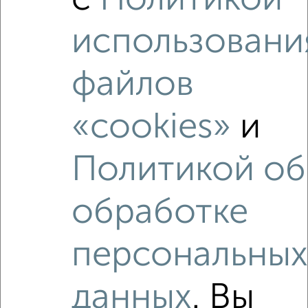
использовани
файлов
«cookies»
и
Рядом, с меньшей ценой
Политикой об
Недалеко от Дзержинского 19 с ценой ниже
обработке
персональны
‹
›
данных
. Вы
2
/2