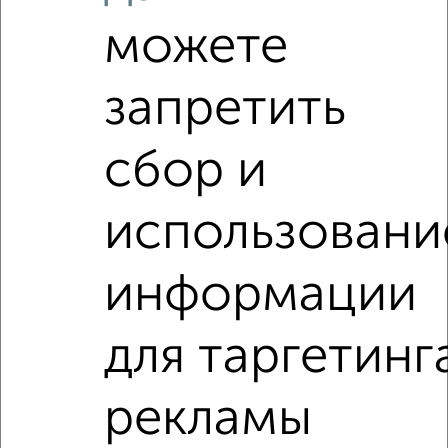
4-к квартира, вторичка, 103м², 4/4 этаж
можете
₽
₽
11 750 000
114 700
за м²
Дзержинского 19
Агентство, 10.08.2026
запретить
сбор и
‹
›
использовани
2
/10
информации
4-к квартира, вторичка, 92м², 3/4 этаж
₽
₽
10 500 000
114 800
за м²
Окский проспект 26
для таргетинг
Агентство, 10.08.2026
рекламы
4-к квартиры