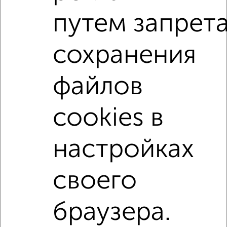
на улице Леваневского
на первом этаже
путем запрет
не последний этаж
в малоэтажном доме
сохранения
с балконом
с центральным отоплением
Вторичное жилье
в кирпичном доме
файлов
с раздельным санузлом
площадью до 50 м²
С высокими потолками
С мебелью
cookies в
В большом дворе
настройках
↑ НАВЕРХ К МЕНЮ
своего
Однокомнатные
Двухкомнатные
Трехкомнатные
4‑комнатные
Квартиры студии
От застройщика
Без посредников
Вторичное жилье
В новостройке
В строящемся доме
В новом доме
браузера.