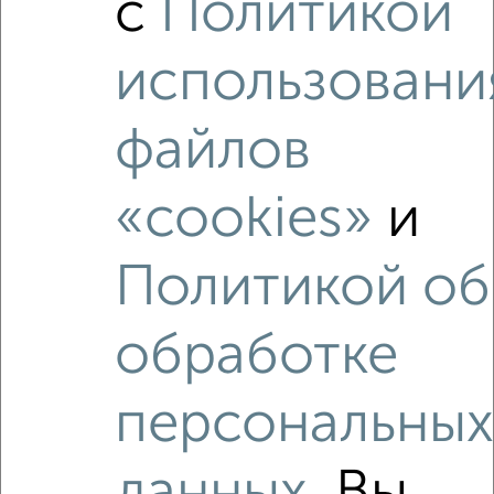
с
Политикой
использовани
файлов
«cookies»
и
Рядом, с меньшей ценой
Недалеко от Леваневского 2 с ценой ниже
Политикой об
обработке
‹
›
персональны
2
/2
2-к квартира, вторичка, 47м², 2/5 этаж