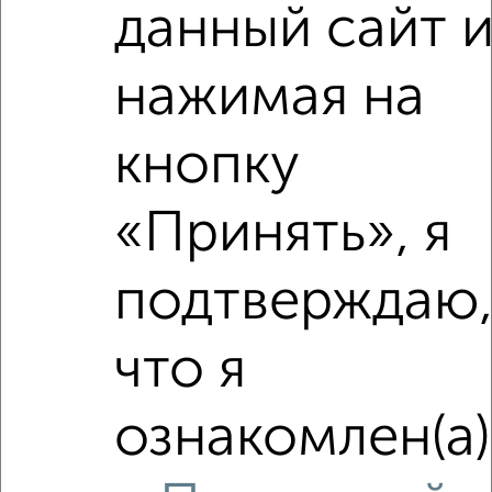
данный сайт 
₽
4 740 000
нажимая на
Средняя цена район
Это предложение
Средняя цена по городу
кнопку
Похожие предложения рядом
«Принять», я
2‑комнатные квартиры недалеко от Леваневского 2
подтверждаю
что я
ознакомлен(а)