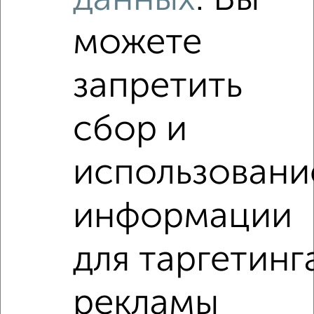
данных
. Вы
₽
₽
5 150 000
109 900
за м²
проспект Кирова 42
можете
Агентство, 07.08.2026
запретить
‹
›
сбор и
использовани
2
/2
2-к квартира, вторичка, 45м², 5/5 этаж
₽
₽
информации
5 500 000
121 500
за м²
Добролюбова 18
Агентство, 06.08.2026
для таргетинг
2-к квартиры
рекламы
Поиск по схожим параметрам: