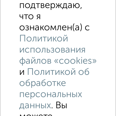
подтверждаю,
район Репинский район, Пионерская 50А
Агентство, 03.08.2026
что я
ознакомлен(а) с
Политикой
‹
›
использования
2
/5
файлов «cookies»
Студия квартира, на длительный срок, 32м², 6/12 этаж
и
Политикой об
₽
15 999
в месяц
район Центральный район, Советская площадь 4
обработке
Собственник, 01.08.2026
персональных
данных
. Вы
‹
›