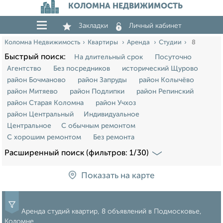
КОЛОМНА НЕДВИЖИМОСТЬ
Закладки
Личный кабинет
Коломна Недвижимость
Квартиры
Аренда
Студии
8
Быстрый поиск:
На длительный срок
Посуточно
Агентство
Без посредников
исторический Щурово
район Бочманово
район Запруды
район Колычёво
район Митяево
район Подлипки
район Репинский
район Старая Коломна
район Учхоз
район Центральный
Индивидуальное
Центральное
С обычным ремонтом
С хорошим ремонтом
Без ремонта
Расширенный поиск (фильтров: 1/30)
Показать на карте
Аренда студий квартир, 8 объявлений в Подмосковье,
Коломне