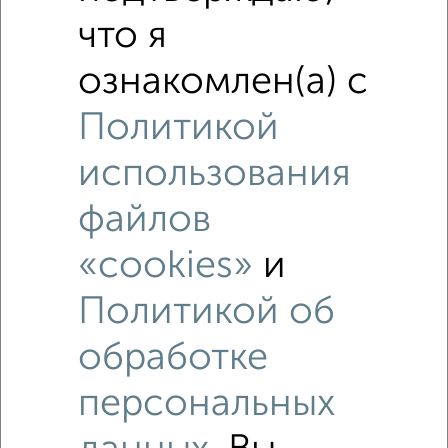
что я
ознакомлен(а) с
Политикой
использования
Рядом, с меньшей ценой
Недалеко от Фрунзе 42 с ценой ниже
файлов
«cookies»
и
Политикой об
‹
›
обработке
2
/6
персональных
1-к квартира, на длительный срок, 38м², 4/9 этаж