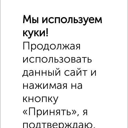
Мы используем
куки!
Продолжая
Похожие предложения рядом
использовать
1‑комнатные квартиры недалеко от Фрунзе 42
данный сайт и
нажимая на
кнопку
«Принять», я
подтверждаю,