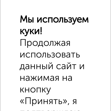
Мы используем
куки!
Продолжая
использовать
Похожие предложения рядом
2‑комнатные квартиры недалеко от Дзержинского 10
данный сайт и
нажимая на
кнопку
«Принять», я