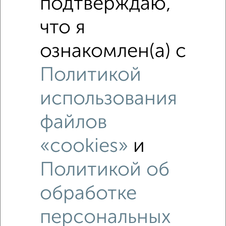
подтверждаю,
что я
ознакомлен(а) с
Политикой
использования
Рядом, с меньшей ценой
файлов
Недалеко от Дзержинского 10 с ценой ниже
«cookies»
и
Политикой об
‹
›
обработке
персональных
2
/4