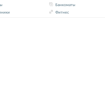
ды
Банкоматы
иники
Фитнес