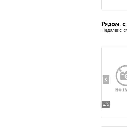
Рядом, с
Недалеко о
‹
2
/5