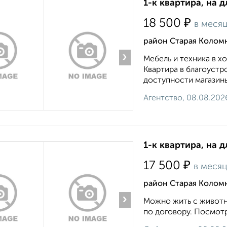
1-к квартира, на д
₽
18 500
в меся
район Старая Коломн
›
Мебель и техника в 
Квартира в благоустр
доступности магазины
Агентство, 08.08.202
1-к квартира, на д
₽
17 500
в меся
район Старая Колом
›
Можно жить с животн
по договору. Посмотр