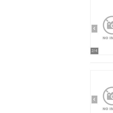
‹
2
/4
‹