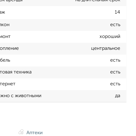
ок аренды
на длительный срок
аж
14
лкон
есть
монт
хороший
опление
центральное
бель
есть
товая техника
есть
тернет
есть
жно с животными
да
Аптеки