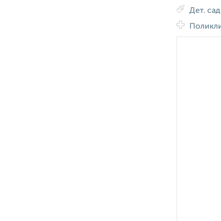
Дет. са
Поликл