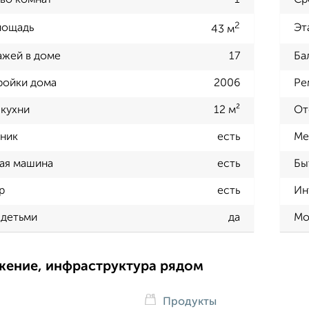
во комнат
1
Ср
2
лощадь
Эт
43 м
ажей в доме
17
Ба
ройки дома
2006
Ре
кухни
12 м²
От
ник
есть
Ме
ая машина
есть
Бы
р
есть
Ин
 детьми
да
Мо
жение, инфраструктура рядом
Продукты