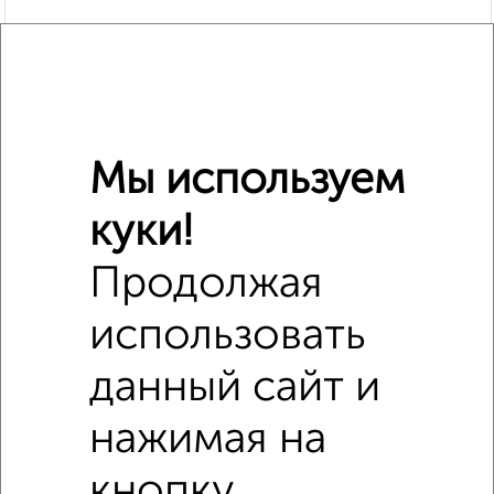
Мы используем
куки!
Продолжая
Похожие предложения рядом
2‑комнатные квартиры недалеко от Островского 4
использовать
данный сайт и
нажимая на
кнопку