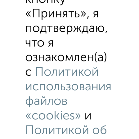
«Принять», я
подтверждаю,
что я
ознакомлен(а)
с
Политикой
использования
Рядом, с меньшей ценой
Недалеко от Островского 4 с ценой ниже
файлов
«cookies»
и
Политикой об
‹
›