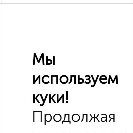
Мы
используем
Рядом, с меньшей ценой
Недалеко от Фрунзе 50 с ценой ниже
куки!
Продолжая
‹
›