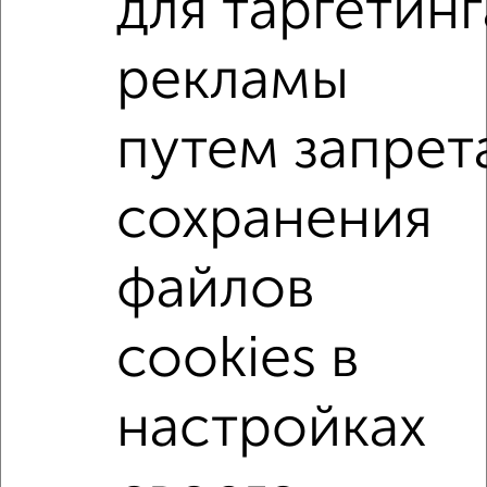
для таргетинг
Агентство, 07.08.2026
рекламы
3-к квартиры
Поиск по схожим параметрам:
путем запрет
район Центральный район
на улице Фрунзе
сохранения
без посредников
С холодильником
С мебелью
Со стиральной машиной
С бытовой техникой
файлов
С телевизором
С интернетом
Можно с ребенком
Можно с животными
с хорошим ремонтом
cookies в
не первый этаж
не последний этаж
с балконом
с центральным отоплением
площадью до 70 м²
настройках
↑ НАВЕРХ К МЕНЮ