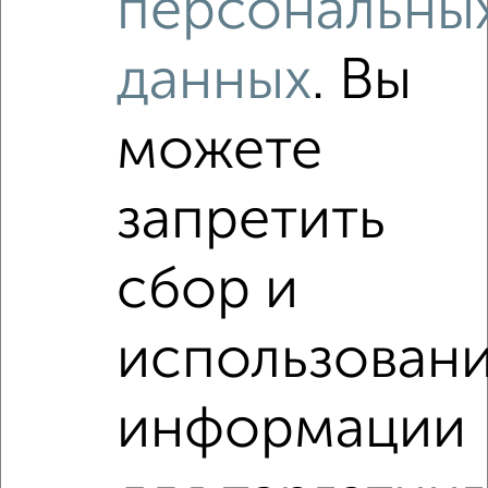
персональны
3-к квартира, на длительный срок, 67м², 3/5 этаж
₽
28 500
в месяц
данных
. Вы
район Центральный район, Щорса 3
Агентство, 07.08.2026
можете
Виртуальные 3D-туры по интересным
местам
запретить
сбор и
‹
›
использован
2
/6
информации
3-к квартира, на длительный срок, 67м², 3/5 этаж
₽
30 000
в месяц
район Репинский район, проспект Кирова 22