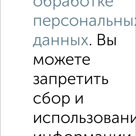
обработке
1-к квартира, на длительный срок, 45м², 3/7 этаж
₽
18 500
в месяц
персональны
район Старая Коломна район, Уманская 22
Агентство, 07.08.2026
данных
. Вы
Виртуальные 3D-туры по интересным
местам
можете
запретить
‹
›
сбор и
2
/3
использован
1-к квартира, на длительный срок, 35м², 9/16 этаж
₽
17 500
в месяц
район Старая Коломна район, Октябрьской Революции 190