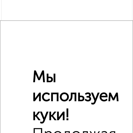
Мы
Рядом, с меньшей ценой
Недалеко от Гражданская 6 с ценой ниже
используем
куки!
‹
›