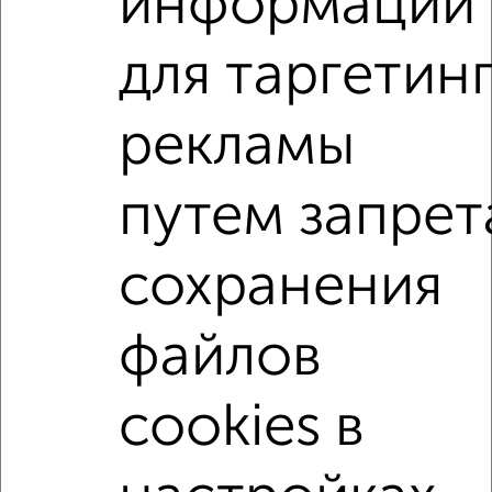
информации
Собственник, 07.08.2026
для таргетин
1-к квартиры
Поиск по схожим параметрам:
рекламы
район Старая Коломна район
на улице Гражданская
путем запрет
С холодильником
С мебелью
Со стиральной машиной
С бытовой техникой
сохранения
С телевизором
С телефоном
С интернетом
Можно с ребенком
Можно с животными
файлов
с хорошим ремонтом
не первый этаж
не последний этаж
с балконом
c большой кухней
cookies в
с центральным отоплением
Цена до 20 000 в мес.
площадью до 50 м²