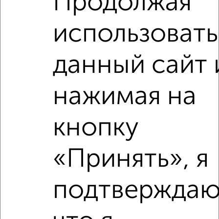
Продолжая
2
/3
использовать
1-к квартира, на длительный срок, 26м², 9/12 этаж
₽
16 500
в месяц
район Центральный район, Гагарина 78
данный сайт 
Собственник, 07.08.2026
нажимая на
‹
›
кнопку
2
/6
«Принять», я
1-к квартира, на длительный срок, 36м², 4/9 этаж
₽
16 000
в месяц
подтверждаю
район Репинский район, Пионерская 56
Агентство, 07.08.2026