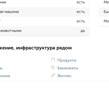
ник
есть
Ме
ая машина
есть
Бы
т
есть
Мо
 животными
да
жение, инфраструктура рядом
Продукты
ды
Банкоматы
иники
Фитнес