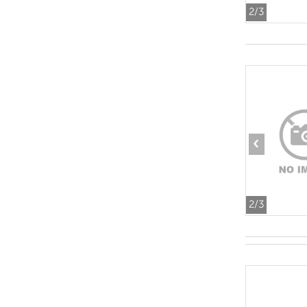
2
/3
‹
2
/3