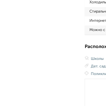
Холодиль
Стиральн
Интерне
Можно с
Располо
Школы
Дет. са
Поликл