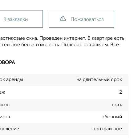
В закладки
Пожаловаться
ластиковые окна. Проведен интернет. В квартире есть
остельное белье тоже есть. Пылесос оставляем. Все
ОВОРА
ок аренды
на длительный срок
аж
2
лкон
есть
монт
обычный
опление
центральное