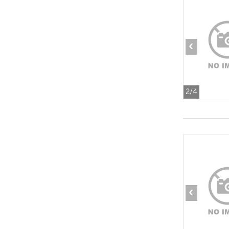
‹
2
/4
‹