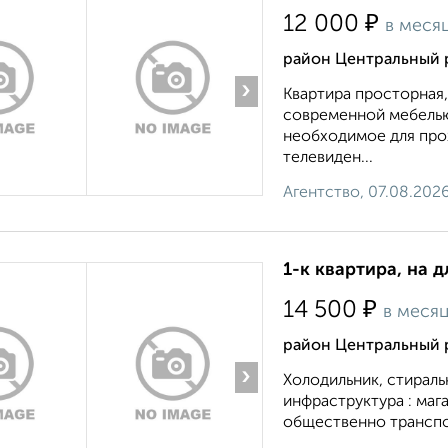
₽
12 000
в меся
район Центральный 
›
Квартира просторная
современной мебелью,
необходимое для прож
телевиден...
Агентство, 07.08.202
1-к квартира, на д
₽
14 500
в меся
район Центральный 
›
Холодильник, стираль
инфраструктура : мага
общественно транспор