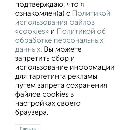
подтверждаю, что я
Участок 21 сот., ИЖС, 20 км от города
ознакомлен(а) с
Политикой
₽
₽
2 600 000
1 300
за сотку
использования файлов
9
Собственник, 17.04.2021
«cookies»
и
Политикой об
обработке персональных
данных
. Вы можете
1 / 1
запретить сбор и
использование информации
↑ НАВЕРХ К МЕНЮ
для таргетинга рекламы
ИЖС
СНТ
В черте города
От собственника
путем запрета сохранения
файлов cookies в
Контакты
Политика конфиденциальности
настройках своего
Пользовательское соглашение
Коломна, улица Зайцева 48
© 2015–2026
Сайт-доска объявлений недвижимости
О проекте
браузера.
Реклама на портале
Новости
Статьи
Блог
Риэлторы
Агентства
Застройщики
Ипотечный калькулятор
Консультации по недвижимости
Разместить объявление
Принять