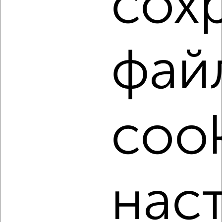
сох
Комната в 2-к квартире, на длительный срок, 15м², 3/9
этаж
₽
5 000
в месяц
район Центральный район, Октябрьской Революции 344
Агентство, 20.07.2022
фай
cook
1
Комната в 2-к квартире, на длительный срок, 15м², 3/9
этаж
₽
5 000
в месяц
нас
район Центральный район, Зелёная 11
Агентство, 20.07.2022