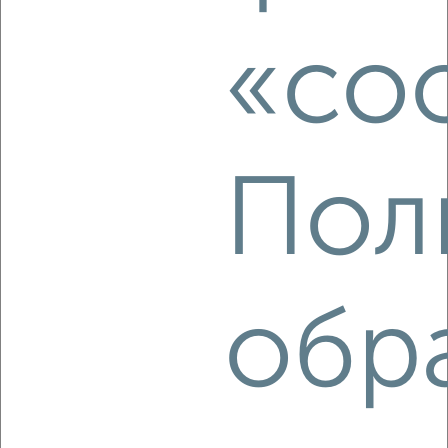
этаж
₽
6 000
в месяц
«coo
район Старая Коломна район, Пионерская 5
Агентство, 16.08.2022
Пол
4
Комната в 2-к квартире, на длительный срок, 51м², 3/5
обр
этаж
₽
6 500
в месяц
район Центральный район, Гагарина 62
Агентство, 08.08.2022