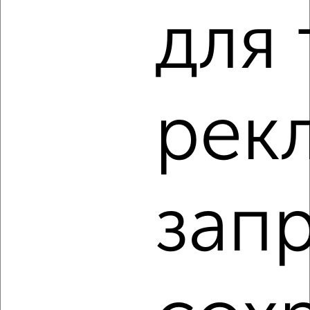
для 
1
рек
Комната в 2-к квартире, на длительный срок, 15м², 3/9
этаж
₽
5 000
в месяц
район Репинский район, Пионерская 50А
Агентство, 20.07.2022
зап
2