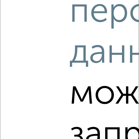
пер
4
дан
Комната в 2-к квартире, на длительный срок, 56м², 4/9
этаж
₽
7 000
в месяц
район Бочманово район, Дзержинского 6/1
Агентство, 08.08.2022
мож
зап
4