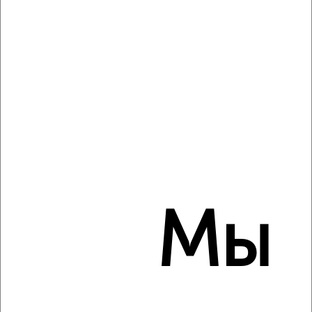
4
Комната в 2-к квартире, на длительный срок, 17м², 2/5
этаж
₽
6 000
в месяц
исторический Щурово район, 2-й Юбилейный проезд 2
Агентство, 19.08.2022
Мы
6
Комната в 2-к квартире, на длительный срок, 18м², 2/5
этаж
₽
8 000
в месяц
район Центральный район, Гагарина 66А
Собственник, 18.08.2022