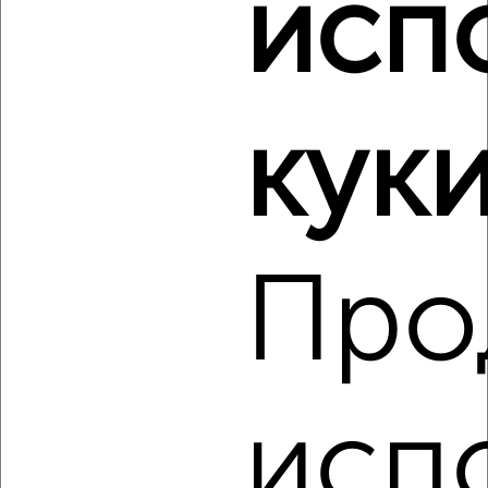
исп
Виртуальные 3D-туры по музеям и объектам
культуры
куки
Про
4
Комната в 2-к квартире, на длительный срок, 18м², 5/9
этаж
₽
7 000
в месяц
район Центральный район, Суворова 42
Собственник, 18.08.2022
исп