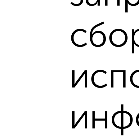
Комната в 2-к квартире, на длительный срок, 51м²,
4/10 этаж
₽
6 000
в месяц
район Центральный район, Гагарина 1
сбо
Агентство, 08.08.2022
исп
1
Комната в 2-к квартире, на длительный срок, 15м², 2/9
этаж
инф
₽
5 000
в месяц
район Центральный район, Фрунзе 39А
Агентство, 20.07.2022