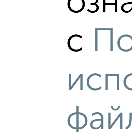
озн
с
По
5
Комната в 2-к квартире, на длительный срок, 51м², 2/4
этаж
₽
6 000
в месяц
район Центральный район, Октябрьской Революции 314
исп
Агентство, 16.08.2022
фай
3
Комната в 2-к квартире, на длительный срок, 51м², 2/5