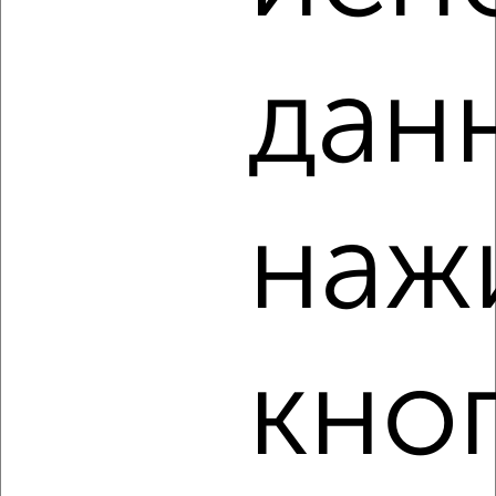
дан
4
Комната в 2-к квартире, на длительный срок, 18м², 3/5
этаж
₽
6 000
в месяц
наж
район Центральный район, Добролюбова 18
Собственник, 18.08.2022
кно
4
Комната в 2-к квартире, на длительный срок, 51м², 4/9