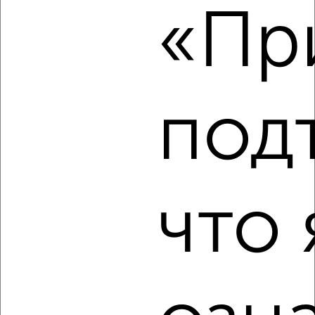
этаж
«При
₽
6 000
в месяц
район Бочманово район, Дзержинского 2
Агентство, 16.08.2022
под
3
что 
Комната в 2-к квартире, на длительный срок, 53м², 6/9
этаж
₽
6 000
в месяц
район Репинский район, Советская площадь 7
Агентство, 16.08.2022