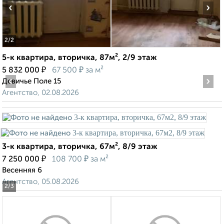
‹
›
2
/2
5-к квартира, вторичка, 87м², 2/9 этаж
₽
₽
5 832 000
67 500
за м²
‹
›
Девичье Поле 15
Агентство, 02.08.2026
3-к квартира, вторичка, 67м², 8/9 этаж
₽
₽
7 250 000
108 700
за м²
Весенняя 6
Агентство, 05.08.2026
2
/3