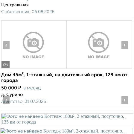
Центральная
Собственник, 06.08.2026
‹
›
2
/8
Дом 45м², 1-этажный, на длительный срок, 128 км от
города
₽
50 000
в месяц
д. Сурино
‹
›
Агентство, 31.07.2026