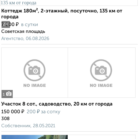
Коттедж 180м², 2-этажный, посуточно, 135 км от
города
₽
7 000
в сутки
2
/8
Советская площадь
Агентство, 06.08.2026
1
Участок 8 сот., садоводство, 20 км от города
₽
₽
150 000
200
за сотку
308
Собственник, 28.05.2021