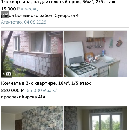
1-к квартира, на длительный срок, 36м², 2/5 этаж
₽
13 000
в месяц
2
/4
район Бочманово район, Суворова 4
Агентство, 04.08.2026
4
Комната в 3-к квартире, 16м², 1/5 этаж
₽
₽
880 000
55 000
за м²
проспект Кирова 41А