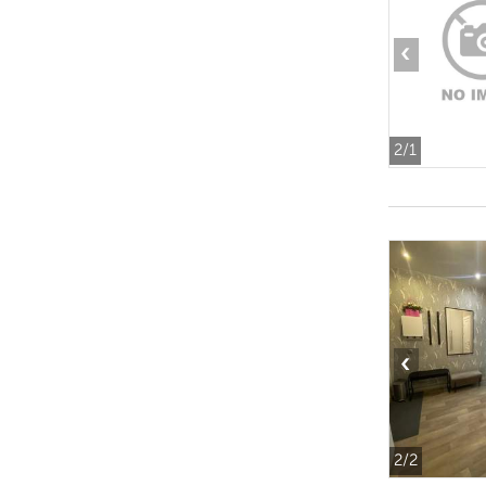
‹
2
/1
‹
2
/2