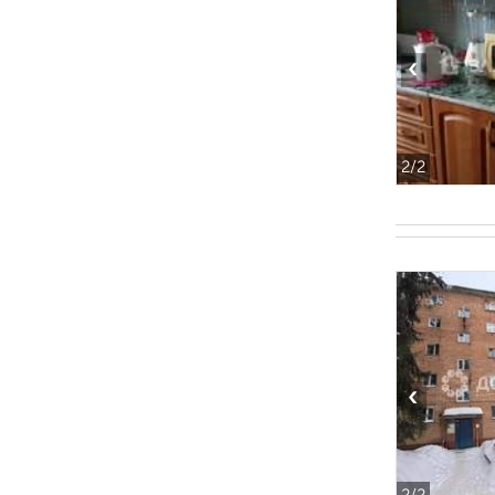
‹
2
/2
‹