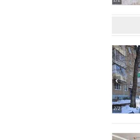
2
/2
‹
2
/2