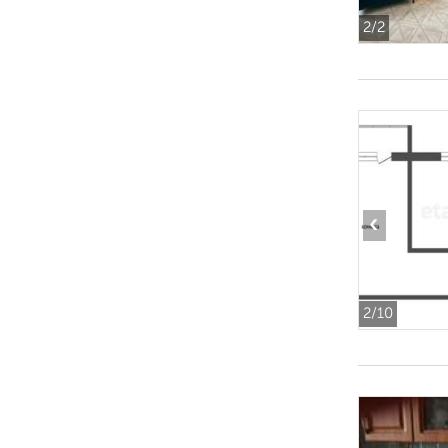
2
/2
‹
2
/10