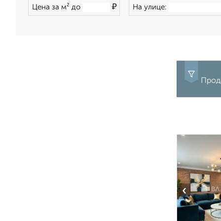
₽
Цена за м² до
На улице:
Прод
‹