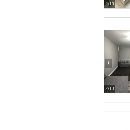
2
/10
‹
2
/10