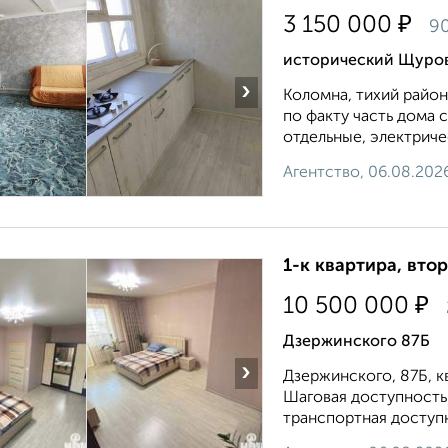
₽
3 150 000
90
исторический Щурово
›
Коломна, тихий район
по факту часть дома с
отдельные, электричес
Агентство, 06.08.202
1-к квартира, втор
₽
10 500 000
Дзержинского 87Б
›
Дзержинского, 87Б, кв
Шаговая доступность:
транспортная доступн