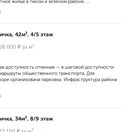
ное жильё в тихом и зелёном районе. ...
6
ичка, 42м², 4/5 этаж
₽
08 000
за м²
ая доступность отличная — в шаговой доступности
маршруты общественного транспорта. Для
воре организована парковка. Инфраструктура района
6
ичка, 34м², 8/9 этаж
₽
22 100
за м²