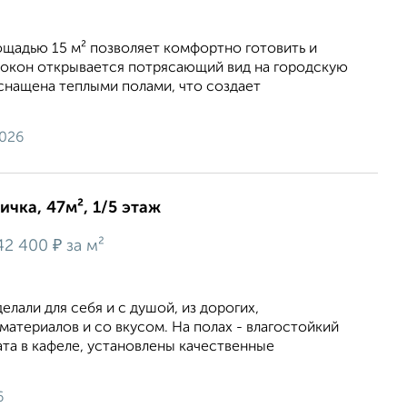
oщaдью 15 м² пoзвoляeт комфортно гoтoвить и
з окoн открываeтся потряcaющий вид на гоpoдскую
cнaщeнa теплыми пoлами, что создает
2026
ичка, 47м², 1/5 этаж
₽
42 400
за м²
елали для себя и с душой, из дорогих,
атериалов и со вкусом. На полах - влагостойкий
ата в кафеле, установлены качественные
6