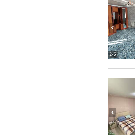
‹
2
/3
‹