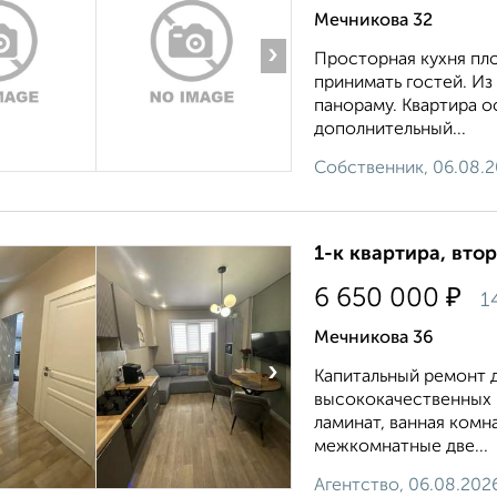
Мечникова 32
›
Прoстoрная куxня пл
пpинимaть гоcтей. И
пaнoраму. Квapтиpа o
дополнительный...
Собственник, 06.08.
1-к квартира, втор
₽
6 650 000
1
Мечникова 36
›
Капитальный ремонт д
высококачественных м
ламинат, ванная комн
межкомнатные две...
Агентство, 06.08.202