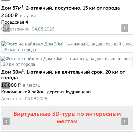
Дом 57м², 2-этажный, посуточно, 15 км от города
₽
2 500
в сутки
Посадская 4
‹
›
Собственник, 04.08.2026
Дом 30м², 1-этажный, на длительный срок, 20 км от
города
₽
14 000
в месяц
2
/8
Коломенский район, деревня Кудрявцево
Агентство, 05.08.2026
Виртуальные 3D-туры по интересным
‹
›
местам