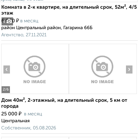
Комната в 2-к квартире, на длительный срок, 52м², 4/5
этаж
₽
6 000
в месяц
4
район Центральный район, Гагарина 66Б
Агентство, 27.11.2021
‹
›
2
/6
Дом 40м², 2-этажный, на длительный срок, 5 км от
города
₽
25 000
в месяц
Центральная
Собственник, 05.08.2026