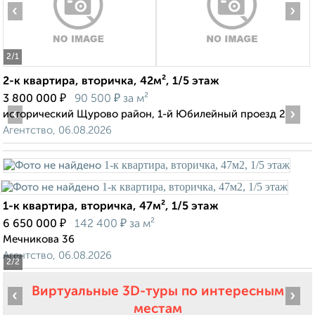
‹
›
2
/1
2-к квартира, вторичка, 42м², 1/5 этаж
₽
₽
3 800 000
90 500
за м²
‹
›
исторический Щурово район, 1-й Юбилейный проезд 2
Агентство, 06.08.2026
1-к квартира, вторичка, 47м², 1/5 этаж
₽
₽
6 650 000
142 400
за м²
Мечникова 36
Агентство, 06.08.2026
2
/2
Виртуальные 3D-туры по интересным
‹
›
местам