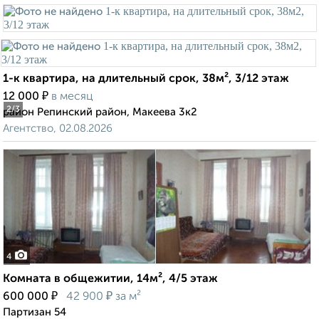
1-к квартира, на длительный срок, 38м², 3/12 этаж
₽
12 000
в месяц
2
/3
район Репинский район, Макеева 3к2
Агентство, 02.08.2026
4
Комната в общежитии, 14м², 4/5 этаж
₽
₽
600 000
42 900
за м²
Партизан 54