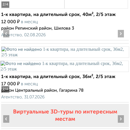
2
/4
1-к квартира, на длительный срок, 40м², 2/5 этаж
₽
12 000
в месяц
район Репинский район, Шилова 3
‹
›
Агентство, 02.08.2026
1-к квартира, на длительный срок, 36м², 2/5 этаж
₽
17 000
в месяц
2
/4
район Центральный район, Гагарина 78
Агентство, 31.07.2026
Виртуальные 3D-туры по интересным
‹
›
местам