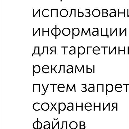
использован
‹
›
информации
2
/2
для таргетин
1-к квартира, вторичка, 34м², 2/9 этаж
₽
₽
5 300 000
157 300
за м²
рекламы
Филина 5
Агентство, 02.08.2026
путем запре
1-к квартиры
Поиск по схожим параметрам:
сохранения
на улице Девичье Поле
с хорошим ремонтом
файлов
не первый этаж
не последний этаж
с балконом