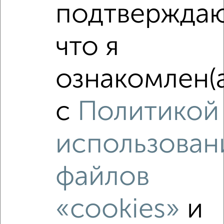
подтверждаю
Это предложение
Средняя цена по городу
что я
Похожие предложения рядом
1‑комнатные квартиры недалеко от Девичье Поле 12к4
ознакомлен(а
с
Политикой
использован
файлов
«cookies»
и