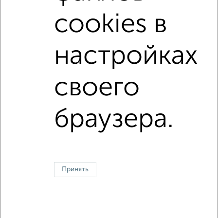
c большой кухней
с центральным отоплением
cookies в
Вторичное жилье
в панельном доме
с раздельным санузлом
площадью до 40 м²
настройках
↑ НАВЕРХ К МЕНЮ
своего
Однокомнатные
Двухкомнатные
Трехкомнатные
4‑комнатные
Квартиры студии
От застройщика
Без посредников
Вторичное жилье
браузера.
В новостройке
В строящемся доме
В новом доме
Контакты
Политика конфиденциальности
Пользовательское соглашение
Коломна, улица Зайцева 48
© 2015–2026
Сайт-доска объявлений недвижимости
О проекте
Принять
Реклама на портале
Новости
Статьи
Блог
Риэлторы
Агентства
Застройщики
Ипотечный калькулятор
Консультации по недвижимости
Разместить объявление
Скачать приложение
Соцсети (vk.com | t.me | dzen.ru)