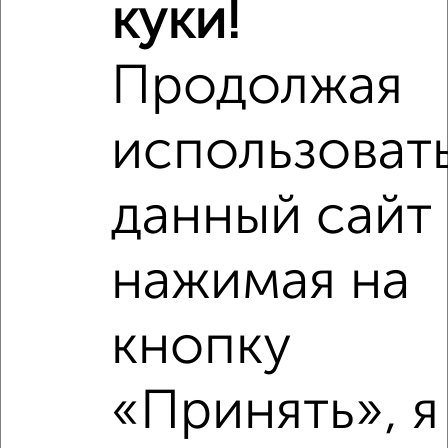
куки!
Продолжая
использоват
данный сайт
Сравнение средних цен
1‑комнатные квартиры с похожей площадью ±10%
нажимая на
₽
5 250 000
кнопку
₽
6 500 000
₽
«Принять», я
5 120 000
Средняя цена район