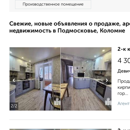
Производственное помещение
Свежие, новые объявления о продаже, а
недвижимость в Подмосковье, Коломне
2-к 
4 3
Деви
‹
›
Прода
кирпи
гор...
Агент
2
/2