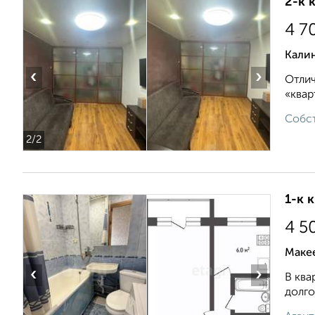
2-к 
4 7
Кали
‹
›
Отлич
«квар
Собст
2
/2
1-к 
4 5
Маке
‹
›
В ква
долго