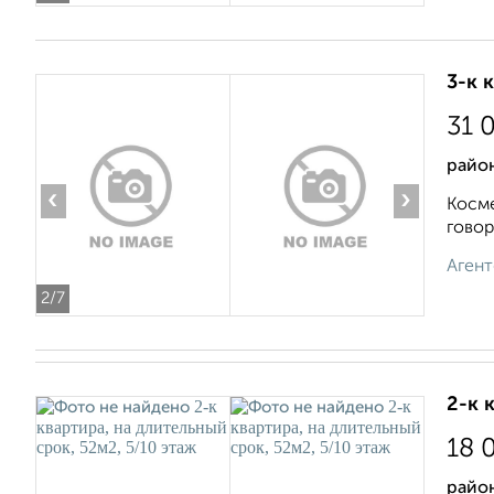
3-к 
31 
райо
‹
›
Косме
говор
Агент
2
/7
2-к 
18 
райо