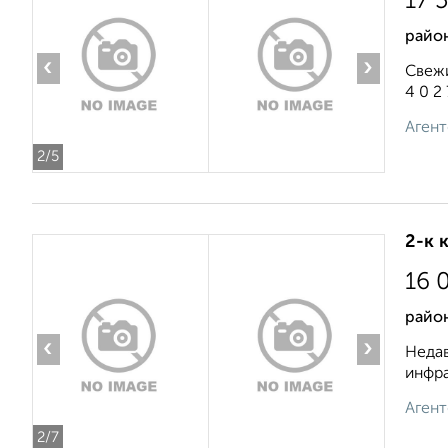
17 
район
‹
›
Свежи
4 0 2 7
Агент
2
/5
2-к 
16 
райо
‹
›
Недав
инфра
Агент
2
/7