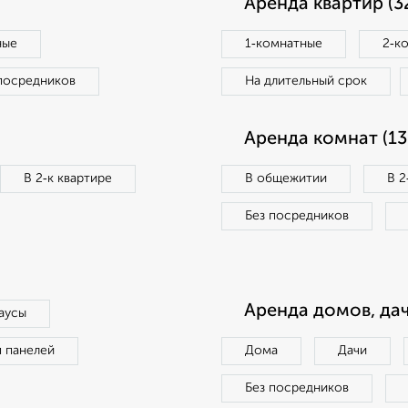
Аренда квартир (3
ные
1‑комнатные
2‑к
посредников
На длительный срок
Аренда комнат (13
В 2‑к квартире
В общежитии
В 2
Без посредников
Аренда домов, дач
аусы
п панелей
Дома
Дачи
Без посредников