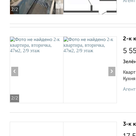
Агент
2
/2
2-к 
5 5
Зелён
‹
›
Кварт
Кухня
Агент
2
/2
3-к 