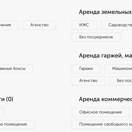
Аренда земельных 
чения
Агенство
ИЖС
Садоводст
Без посредников
Аренда гаржей, м
ражные боксы
Гаражи
Машиноме
Агенство
Без по
и (0)
Аренда коммерчес
Офисное помещение
ое помещение
Помещение свободного н