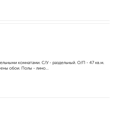
ельными комнатами. С/У - раздельный. О/П - 47 кв.м.
еены обои. Полы - лино...