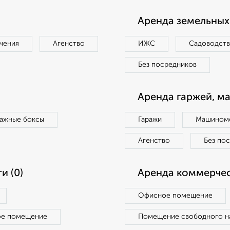
Аренда земельных 
чения
Агенство
ИЖС
Садоводст
Без посредников
Аренда гаржей, м
ражные боксы
Гаражи
Машиноме
Агенство
Без по
и (0)
Аренда коммерчес
Офисное помещение
ое помещение
Помещение свободного н