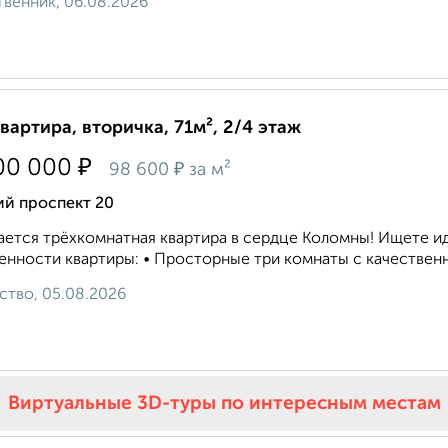
венник, 06.08.2026
квартира, вторичка, 71м², 2/4 этаж
₽
00 000
₽
98 600
за м²
ий проспект 20
ется трёхкомнатная квартира в сердце Коломны! Ищете ид
нности квартиры: • Просторные три комнаты с качественн
ство, 05.08.2026
Виртуальные 3D-туры по интересным местам