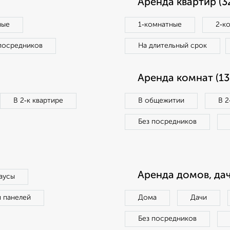
Аренда квартир (3
ные
1‑комнатные
2‑к
посредников
На длительный срок
Аренда комнат (13
В 2‑к квартире
В общежитии
В 2
Без посредников
Аренда домов, дач
аусы
п панелей
Дома
Дачи
Без посредников