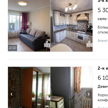
3-к 
5 3
село
‹
›
Больш
отклю
Агент
2
/10
2-к 
6 1
Девич
‹
›
Хорош
комфо