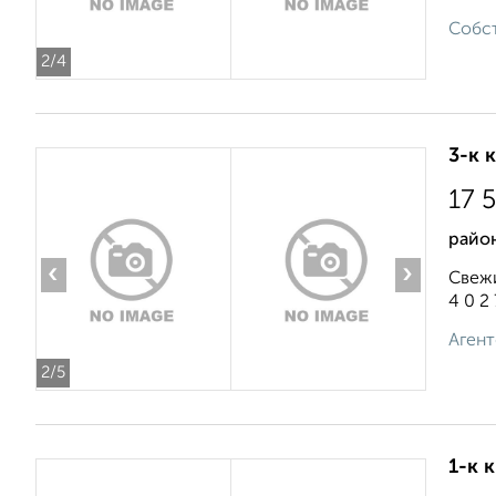
Собст
2
/4
3-к 
17 
район
‹
›
Свежи
4 0 2 7
Агент
2
/5
1-к 