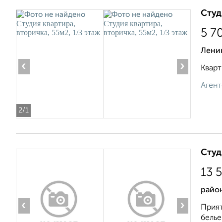
Студ
5 7
Лени
‹
›
Кварт
Агент
2
/1
Студ
13 
райо
‹
›
Прият
белье