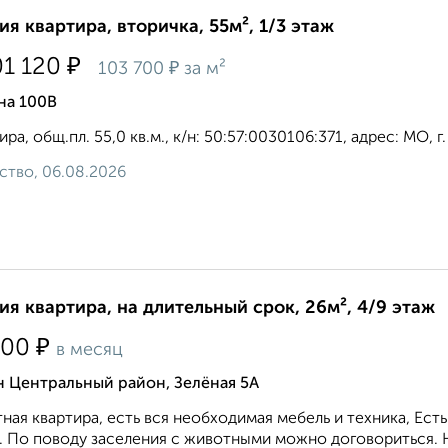
ия квартира, вторичка, 55м², 1/3 этаж
₽
01 120
₽
103 700
за м²
на 100В
ира, общ.пл. 55,0 кв.м., к/н: 50:57:0030106:371, адрес: МО, г. 
ство, 06.08.2026
ия квартира, на длительный срок, 26м², 4/9 этаж
₽
500
в месяц
н Центральный район, Зелёная 5А
ная квартира, есть вся необходимая мебель и техника, Ест
. По поводу заселения с животными можно договориться. Н