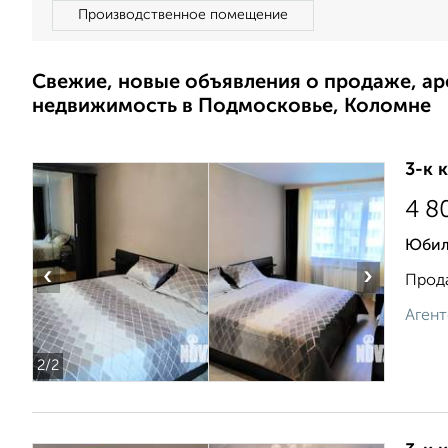
Производственное помещение
Свежие, новые объявления о продаже, а
недвижимость в Подмосковье, Коломне
3-к 
4 8
Юбил
‹
›
Прода
Агент
2
/2