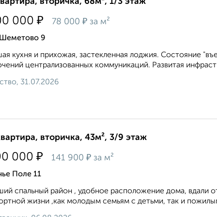
квартира, вторичка, 68м², 1/3 этаж
₽
00 000
₽
78 000
за м²
 Шеметово 9
ая кухня и прихожая, застекленная лоджия. Состояние "въе
чений централизованных коммуникаций. Развитая инфрастру
ство, 31.07.2026
квартира, вторичка, 43м², 3/9 этаж
₽
00 000
₽
141 900
за м²
ье Поле 11
ий спальный район , удобное расположение дома, вдали о
ртной жизни ,как молодым семьям с детьми, так и пожилы