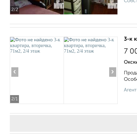
Собст
2
/2
3-к 
7 0
Окск
‹
›
Прода
Особе
Агент
2
/1