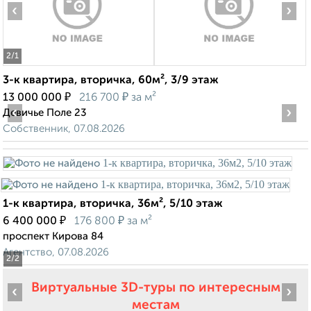
‹
›
2
/1
3-к квартира, вторичка, 60м², 3/9 этаж
₽
₽
13 000 000
216 700
за м²
‹
›
Девичье Поле 23
Собственник, 07.08.2026
1-к квартира, вторичка, 36м², 5/10 этаж
₽
₽
6 400 000
176 800
за м²
проспект Кирова 84
Агентство, 07.08.2026
2
/2
Виртуальные 3D-туры по интересным
‹
›
местам