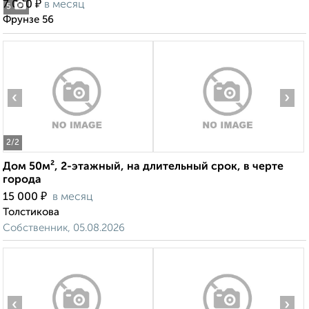
₽
7 000
в месяц
5
Фрунзе 56
‹
›
2
/2
Дом 50м², 2-этажный, на длительный срок, в черте
города
₽
15 000
в месяц
Толстикова
Собственник, 05.08.2026
‹
›