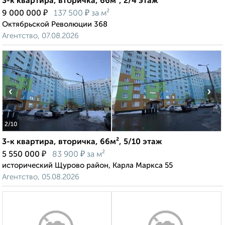
3-к квартира, вторичка, 66м², 2/4 этаж
₽
₽
9 000 000
137 500
за м²
Октябрьской Революции 368
Агентство, 07.08.2026
‹
›
2
/10
3-к квартира, вторичка, 66м², 5/10 этаж
₽
₽
5 550 000
83 900
за м²
исторический Щурово район, Карла Маркса 55
Агентство, 05.08.2026