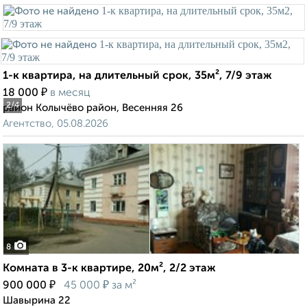
1-к квартира, на длительный срок, 35м², 7/9 этаж
₽
18 000
в месяц
2
/4
район Колычёво район, Весенняя 26
Агентство, 05.08.2026
8
Комната в 3-к квартире, 20м², 2/2 этаж
₽
₽
900 000
45 000
за м²
Шавырина 22