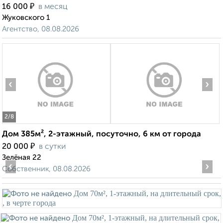
₽
16 000
в месяц
Жуковского 1
Агентство, 08.08.2026
‹
›
2
/8
Дом 385м², 2-этажный, посуточно, 6 км от города
₽
20 000
в сутки
Зелёная 22
‹
›
Собственник, 08.08.2026