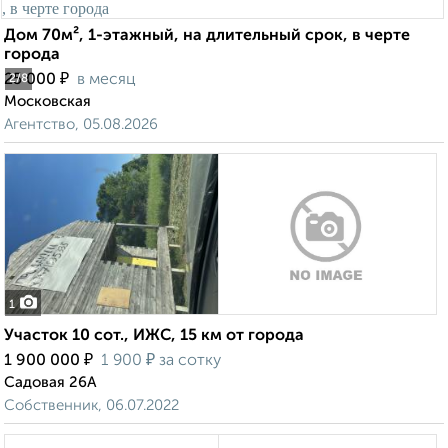
Дом 70м², 1-этажный, на длительный срок, в черте
города
₽
25 000
в месяц
2
/8
Московская
Агентство, 05.08.2026
1
Участок 10 сот., ИЖС, 15 км от города
₽
₽
1 900 000
1 900
за сотку
Садовая 26А
Собственник, 06.07.2022