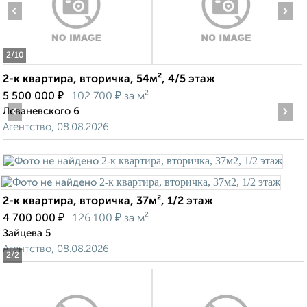
‹
›
2
/10
2-к квартира, вторичка, 54м², 4/5 этаж
₽
₽
5 500 000
102 700
за м²
‹
›
Леваневского 6
Агентство, 08.08.2026
2-к квартира, вторичка, 37м², 1/2 этаж
₽
₽
4 700 000
126 100
за м²
Зайцева 5
Агентство, 08.08.2026
2
/2