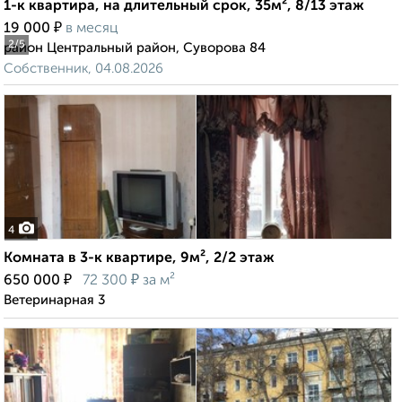
1-к квартира, на длительный срок, 35м², 8/13 этаж
₽
19 000
в месяц
2
/5
район Центральный район, Суворова 84
Собственник, 04.08.2026
4
Комната в 3-к квартире, 9м², 2/2 этаж
₽
₽
650 000
72 300
за м²
Ветеринарная 3