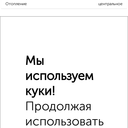
Отопление
центральное
Расположение, инфраструктура рядом
Школы
Продукты
Аптеки
Дет. сады
Банкоматы
Торг. центры
Поликлиники
Фитнес
Кафе
Мы
используем
куки!
Продолжая
использовать