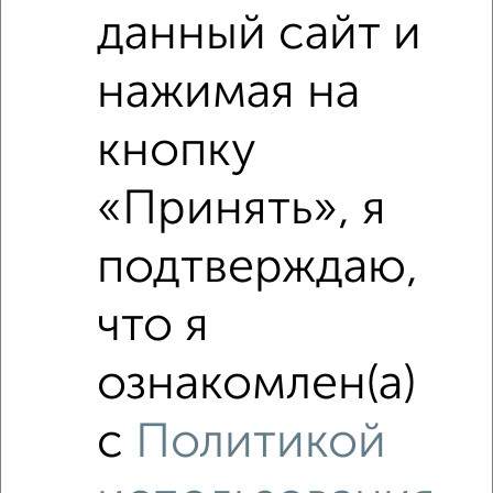
данный сайт и
нажимая на
кнопку
Сравнение средних цен
«Принять», я
1‑комнатные квартиры с похожей площадью ±10%
подтверждаю,
₽
8 400 000
что я
₽
6 650 000
ознакомлен(а)
₽
8 400 000
с
Политикой
Средняя цена район
Это предложение