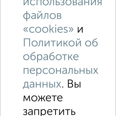
использования
Средняя цена по городу
файлов
Похожие предложения рядом
1‑комнатные квартиры недалеко от Мечникова 36
«cookies»
и
Политикой об
обработке
персональных
данных
. Вы
можете
запретить