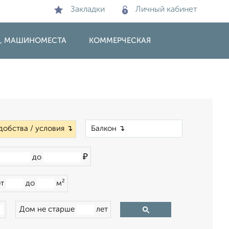
Закладки
Личный кабинет
И, МАШИНОМЕСТА
КОММЕРЧЕСКАЯ
×
добства / условия ↴
₽
до
от
до
м²
Дом не старше
лет