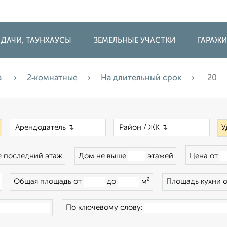
 ДАЧИ, ТАУНХАУСЫ
ЗЕМЕЛЬНЫЕ УЧАСТКИ
ГАРАЖ
а
2‑комнатные
На длительный срок
20
×
×
×
У
 последний этаж
Дом не выше
этажей
Цена от
×
Общая площадь от
до
м²
Площадь кухни 
По ключевому слову: