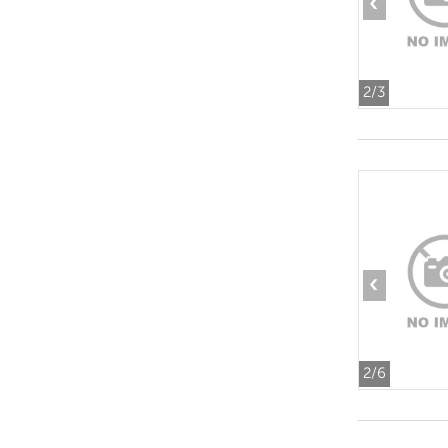
‹
2
/3
‹
2
/6