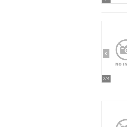
‹
2
/4