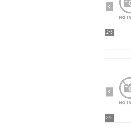
‹
2
/3
‹
2
/5