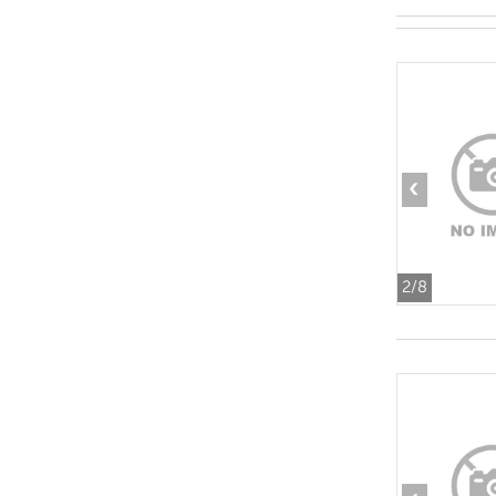
‹
2
/8