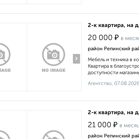
2-к квартира, на 
₽
20 000
в меся
район Репинский ра
›
Мебель и техника в 
Квартира в благоустр
доступности магазины
Агентство, 07.08.202
2-к квартира, на 
₽
21 000
в меся
район Репинский ра