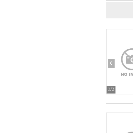
‹
2
/3