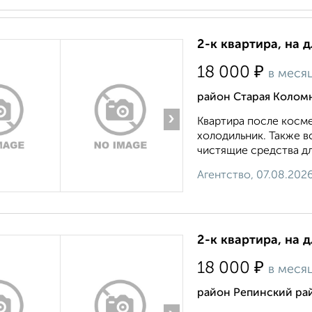
2-к квартира, на 
₽
18 000
в меся
район Старая Коломн
›
Квартира после косме
холодильник. Также в
чистящие средства для
Агентство, 07.08.202
2-к квартира, на 
₽
18 000
в меся
район Репинский ра