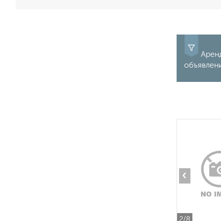
Аренд
объявлен
‹
2
/8