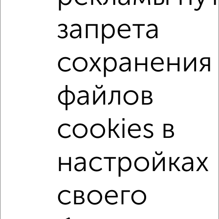
район Старая Коломна район
на улице Толстикова
запрета
С холодильником
С мебелью
Со стиральной машиной
С посудомоечной машиной
сохранения
С бытовой техникой
С телевизором
С телефоном
С интернетом
С кондиционером
файлов
Можно с ребенком
Можно с животными
с хорошим ремонтом
не первый этаж
cookies в
не последний этаж
в малоэтажном доме
с балконом
с центральным отоплением
настройках
Цена до 20 000 в мес.
площадью до 60 м²
своего
↑ НАВЕРХ К МЕНЮ