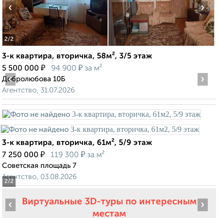
‹
›
2
/2
3-к квартира, вторичка, 58м², 3/5 этаж
₽
₽
5 500 000
94 900
за м²
‹
›
Добролюбова 10Б
Агентство, 31.07.2026
3-к квартира, вторичка, 61м², 5/9 этаж
₽
₽
7 250 000
119 300
за м²
Советская площадь 7
Агентство, 03.08.2026
2
/2
Виртуальные 3D-туры по интересным
‹
›
местам