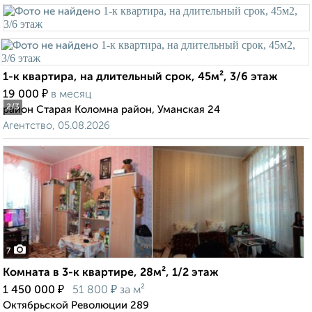
1-к квартира, на длительный срок, 45м², 3/6 этаж
₽
19 000
в месяц
2
/3
район Старая Коломна район, Уманская 24
Агентство, 05.08.2026
7
Комната в 3-к квартире, 28м², 1/2 этаж
₽
₽
1 450 000
51 800
за м²
Октябрьской Революции 289