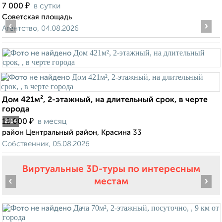
₽
7 000
в сутки
Советская площадь
‹
›
Агентство, 04.08.2026
Дом 421м², 2-этажный, на длительный срок, в черте
города
₽
12 000
в месяц
2
/14
район Центральный район, Красина 33
Собственник, 05.08.2026
Виртуальные 3D-туры по интересным
‹
›
местам