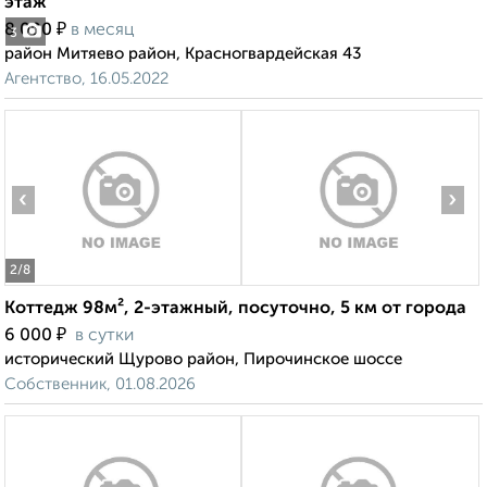
этаж
₽
8 000
в месяц
3
район Митяево район, Красногвардейская 43
Агентство, 16.05.2022
‹
›
2
/8
Коттедж 98м², 2-этажный, посуточно, 5 км от города
₽
6 000
в сутки
исторический Щурово район, Пирочинское шоссе
Собственник, 01.08.2026