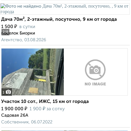
Дача 70м², 2-этажный, посуточно, 9 км от города
₽
1 500
в сутки
2
/8
поселок Биорки
Агентство, 03.08.2026
1
Участок 10 сот., ИЖС, 15 км от города
₽
₽
1 900 000
1 900
за сотку
Садовая 26А
Собственник, 06.07.2022