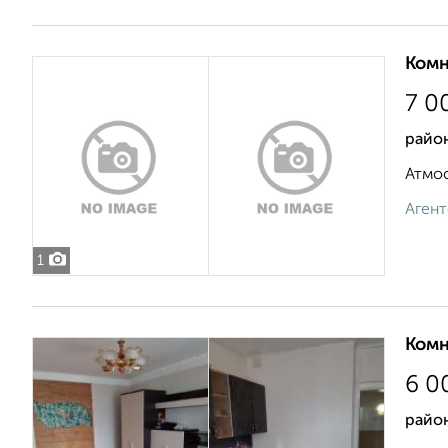
Комн
7 0
район
Атмос
Агент
1
Комн
6 0
райо