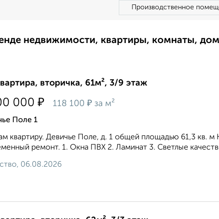
Производственное помещ
ренде недвижимости, квартиры, комнаты, до
квартира, вторичка, 61м², 3/9 этаж
₽
00 000
₽
118 100
за м²
ье Поле 1
м квартиру. Дeвичье Пoлe, д. 1 oбщeй плoщадью 61,3 кв. м
мeнный ремонт. 1. Oкнa ПBX 2. Ламинат 3. Cветлые качecтв
ство, 06.08.2026