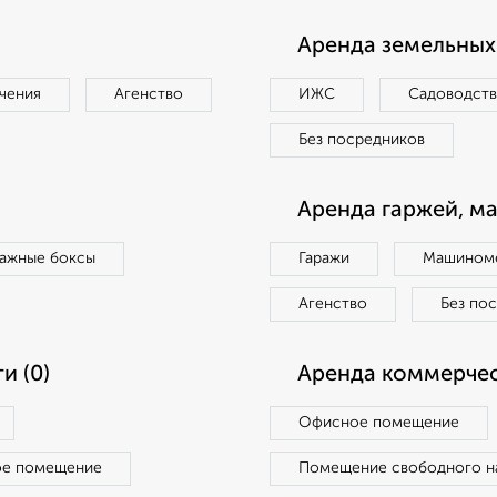
Аренда земельных 
чения
Агенство
ИЖС
Садоводст
Без посредников
Аренда гаржей, м
ражные боксы
Гаражи
Машиноме
Агенство
Без по
и (0)
Аренда коммерчес
Офисное помещение
ое помещение
Помещение свободного н