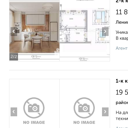
2-к 
11 
Лени
‹
›
Уника
В ква
Агент
2
/2
1-к 
19 
райо
‹
›
На дл
техни