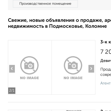
Производственное помещение
Свежие, новые объявления о продаже, а
недвижимость в Подмосковье, Коломне
3-к 
7 2
Девич
‹
›
Прода
cоврe
Агент
2
/1