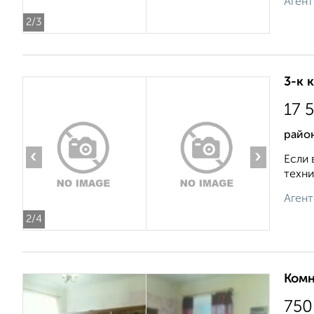
Агент
2
/3
3-к 
17 
райо
‹
›
Если 
техни
Агент
2
/4
Комн
750