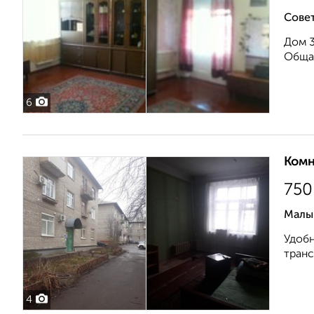
Совет
Дом 3
Общая
6
Комн
750
Малы
Удобн
транс
4