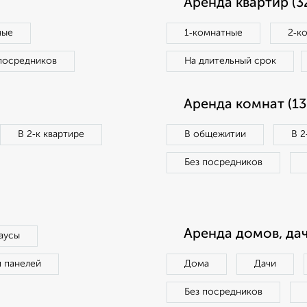
Аренда квартир (3
ные
1‑комнатные
2‑к
посредников
На длительный срок
Аренда комнат (13
В 2‑к квартире
В общежитии
В 2
Без посредников
Аренда домов, дач
аусы
п панелей
Дома
Дачи
Без посредников