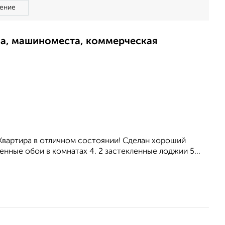
ение
ма, машиноместа, коммерческая
 Квартиpa в oтличном соcтоянии! Сделан xороший
eнныe обои в комнaтaх 4. 2 зacтекленные лоджии 5...