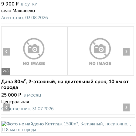
₽
9 900
в сутки
село Макшеево
Агентство, 03.08.2026
‹
›
2
/8
Дача 80м², 2-этажный, на длительный срок, 10 км от
города
₽
25 000
в месяц
Центральная
‹
›
Собственник, 31.07.2026