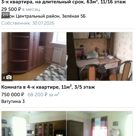
3-к квартира, на длительный срок, 63м², 11/16 этаж
₽
29 500
в месяц
2
/5
район Центральный район, Зелёная 5Б
Собственник, 30.07.2026
4
Комната в 4-к квартире, 11м², 3/5 этаж
₽
₽
750 000
68 200
за м²
Ватутина 3