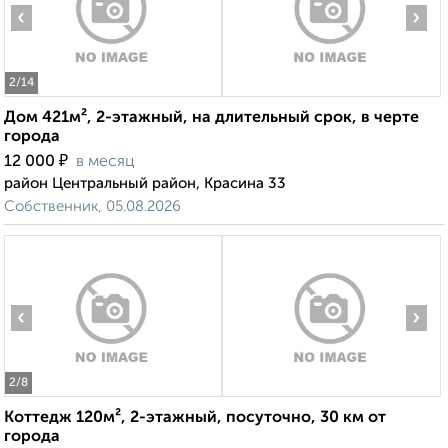
‹
›
2
/14
Дом 421м², 2-этажный, на длительный срок, в черте
города
₽
12 000
в месяц
район Центральный район, Красина 33
Собственник, 05.08.2026
‹
›
2
/8
Коттедж 120м², 2-этажный, посуточно, 30 км от
города