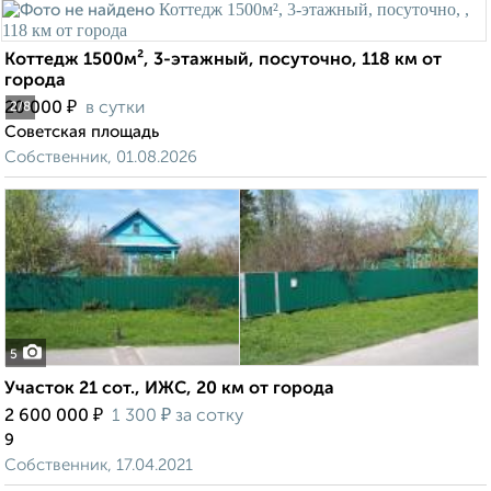
Коттедж 1500м², 3-этажный, посуточно, 118 км от
города
₽
20 000
в сутки
2
/8
Советская площадь
Собственник, 01.08.2026
5
Участок 21 сот., ИЖС, 20 км от города
₽
₽
2 600 000
1 300
за сотку
9
Собственник, 17.04.2021