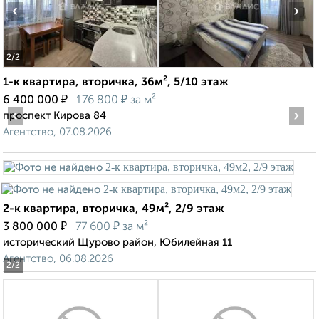
‹
›
2
/2
1-к квартира, вторичка, 36м², 5/10 этаж
₽
₽
6 400 000
176 800
за м²
‹
›
проспект Кирова 84
Агентство, 07.08.2026
2-к квартира, вторичка, 49м², 2/9 этаж
₽
₽
3 800 000
77 600
за м²
исторический Щурово район, Юбилейная 11
Агентство, 06.08.2026
2
/2